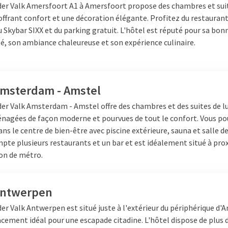
der Valk Amersfoort A1 à Amersfoort propose des chambres et sui
ne des installations de nos hôtels, comme le spa ou le restaurant
ffrant confort et une décoration élégante. Profitez du restaurant
nourriture et des chambres confortables, ce week-end pour 8 perso
 Skybar SIXX et du parking gratuit. L'hôtel est réputé pour sa bon
 vos amis.
té, son ambiance chaleureuse et son expérience culinaire.
Amsterdam - Amstel
er Valk Amsterdam - Amstel offre des chambres et des suites de l
nagées de façon moderne et pourvues de tout le confort. Vous po
ns le centre de bien-être avec piscine extérieure, sauna et salle de
pte plusieurs restaurants et un bar et est idéalement situé à pro
ion de métro.
Antwerpen
der Valk Antwerpen est situé juste à l'extérieur du périphérique d'A
cement idéal pour une escapade citadine. L'hôtel dispose de plus 