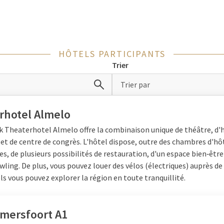
 famille
 famille le week-end ? Alors, venez profiter d'un week-end à 8 dans
HÔTELS PARTICIPANTS
arfaite de passer du temps de qualité ensemble. Divers hôtels pro
Trier
 rendre le week-end en famille aussi confortable que possible. D
 lits confortables et le Wifi gratuit. Saviez-vous que différents h
Trier par
, un cinéma, un bowling ou même une salle de jeux surprenante? P
 pour manger ensemble, jouer à des jeux ou faire une sortie au zoo 
rhotel Almelo
lors de leur week-end dans nos hôtels Van der Valk.
k Theaterhotel Almelo offre la combinaison unique de théâtre, d'h
et de centre de congrès. L'hôtel dispose, outre des chambres d'hô
s, de plusieurs possibilités de restauration, d'un espace bien‑être
tre amis
wling. De plus, vous pouvez louer des vélos (électriques) auprès de
ls vous pouvez explorer la région en toute tranquillité.
en week-end à 8 personnes ?Un week-end agréable entre amis peut
s. Profitez avec vos
amis
dans un hôtel Van der Valk dans la nature
tez simplement un week-end entre
hommes
? Alors vous pouvez f
Amersfoort A1
avec différentes activités sportives autour des hôtels comme le VT