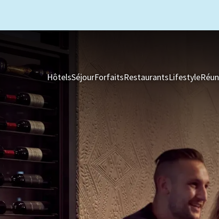
Hôtels
Séjour
Forfaits
Restaurants
Lifestyle
Réun