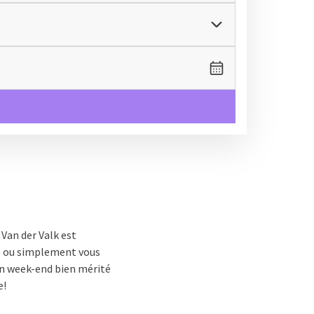
 Van der Valk est
ure ou simplement vous
'un week-end bien mérité
e!