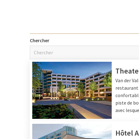
Week-end en
Envie d'une escapade en
der Valk. La manière p
Chercher
familiales de luxe pour
dédiées aux enfants, des
également une
piscine
en famille. Que ce soit
Theate
passera un bon moment 
Van der Val
restaurant 
confortable
Week-end en
piste de bo
avec lesque
Vous souhaitez partir 
organisé dans nos hôtel
bord de la mer. Ou par
Hôtel 
nuit chez Van der Valk 