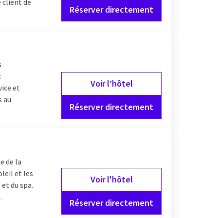
 client de
Réserver directement
s
:
Voir l’hôtel
vice et
s au
Réserver directement
e de la
leil et les
Voir l'hôtel
 et du spa.
.
Réserver directement