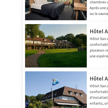
chambres c
Après une j
ou le sauna
Hôtel 
Hôtel Van 
confortable
plusieurs r
une expérie
Hôtel 
Hôtel
Van 
confortable
d'installa
enfants, un