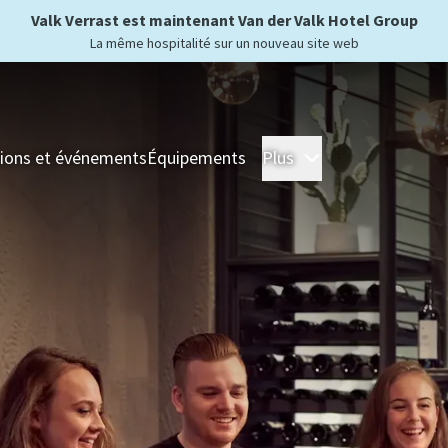
Valk Verrast est maintenant Van der Valk Hotel Group
La même hospitalité sur un nouveau site web
ions et événements
Équipements
Plus
Hôtels
Séjour
For