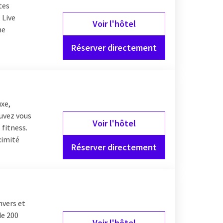
tes
. Avec de nombreuses
 Live
nnes est le moyen idéal
Voir l'hôtel
ne
Réserver directement
uxe,
uvez vous
Voir l'hôtel
 fitness.
ximité
Réserver directement
nvers et
de 200
Voir l'hôtel