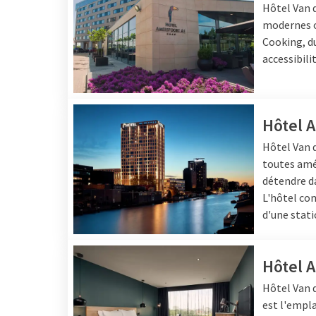
Hôtel Van 
détendez-vous dans l'u
modernes o
activités, de la bonne 
Cooking, du
de passer du temps avec
accessibili
Hôtel 
Hôtel Van d
toutes amé
détendre da
L'hôtel com
d'une stat
Hôtel 
Hôtel
Van 
est l'empla