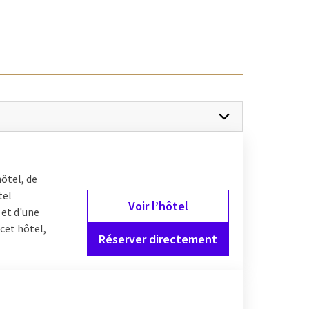
 l'un de nos hôtels Van
posent des chambres
es chambres entièrement
ôtels proposent
arfait pour un week-end
local, chaque famille
ôtel, de
tel
Voir l’hôtel
 et d'une
 cet hôtel,
Réserver directement
 être parfaitement
, dans une ville ou au
acilement combiner une
T par exemple. Ensuite,