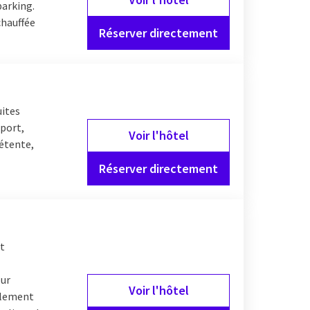
parking.
chauffée
Réserver directement
uites
sport,
Voir l'hôtel
détente,
Réserver directement
et
our
Voir l'hôtel
galement