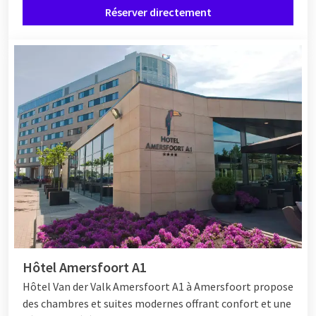
Réserver directement
d'attractions, de zoos et de musées. Sortez donc en
famille
pendant un week-end
sans souci.
Réservez un forfait
Vous souhaitez réserver un week-end pour 10 personnes ? Les
hôtels Van der Valk proposent différents forfaits qui
conviendront parfaitement à votre week-end. Pensez par
exemple à un week-end avec location de vélos ou à un forfait
avec entrée dans un parc d'attractions ou un zoo. Curieux de
connaître les possibilités ?
Découvrez ici nos forfaiits
.
Hôtel Amersfoort A1
Hôtel Van der Valk Amersfoort A1 à Amersfoort propose
des chambres et suites modernes offrant confort et une