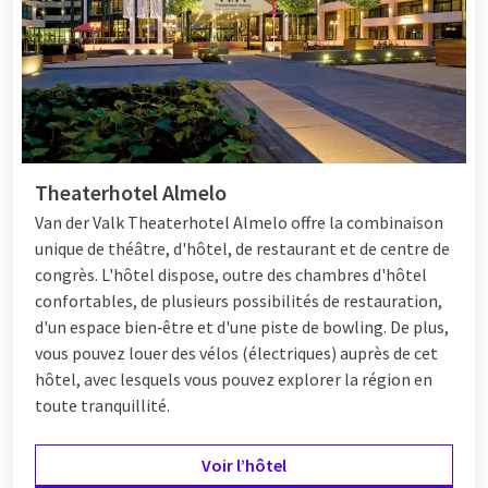
personnes, faites plaisir à tout le monde en séjournant à Van
der Valk.
Week-end en famille
Vous avez quelque chose à fêter avec votre famille ou vous
Theaterhotel Almelo
voulez vous évader ensemble ? Van der Valk est l'endroit idéal
pour vous. Assurez-vous que petits et grands passent un bon
Van der Valk Theaterhotel Almelo offre la combinaison
moment en choisissant un hôtel avec des chambres
unique de théâtre, d'hôtel, de restaurant et de centre de
familiales. En plus d'une nuit confortable, profitez des
congrès. L'hôtel dispose, outre des chambres d'hôtel
équipements de luxe avec toute la famille. Faites un plongeon
confortables, de plusieurs possibilités de restauration,
dans la piscine avec toute la famille, partez en randonnée à
d'un espace bien‑être et d'une piste de bowling. De plus,
vélo et savourez un délicieux dîner. Avec le menu World Eater,
vous pouvez louer des vélos (électriques) auprès de cet
il y en a pour tous les goûts. Les enfants peuvent essayer des
hôtel, avec lesquels vous pouvez explorer la région en
plats avec Timo Toekan et les adultes peuvent savourer un
toute tranquillité.
délicieux dîner de cuisine en direct ou un menu à la carte. Vous
préférez sortir en famille en dehors de l'hôtel ? De nombreux
Voir l’hôtel
hôtels Van der Valk sont situés à proximité de parcs