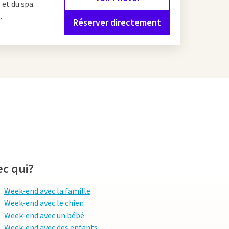
 et du spa.
.
Réserver directement
histoire de la ville.
te, il y a le Port.
Parc
attractions les plus
ale
à l'hôtel Van der
in à remous et d'une
ec qui?
Week-end avec la famille
villes historiques, en
Week-end avec le chien
e un lieu de pèlerinage
Week-end avec un bébé
mmé d'après l'un des
Week-end avec des enfants