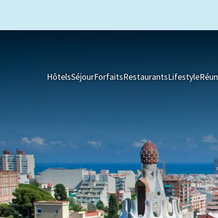
Hôtels
Séjour
Forfaits
Restaurants
Lifestyle
Réun