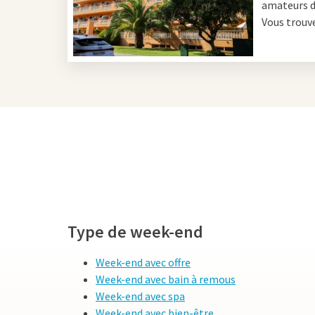
amateurs de
week-end et bien sûr de 
Vous trouve
Que faire à 
Barcelone est une ville 
Tout d'abord, le Camp No
d'aventure, le nom le di
visités d'Europe ! Qu'e
Valk Barcarola avec les
terrasse/balcon.
Type de week-end
Environs de
Week-end avec offre
La région de Barcelone e
Week-end avec bain à remous
bref, l'évasion parfaite
Week-end avec spa
important pour les Cat
Week-end avec bien-être