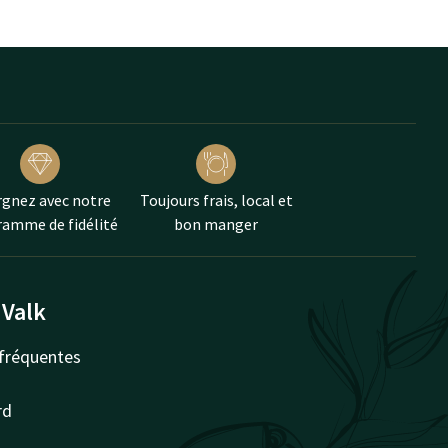
gnez avec notre
Toujours frais, local et
amme de fidélité
bon manger
 Valk
fréquentes
rd