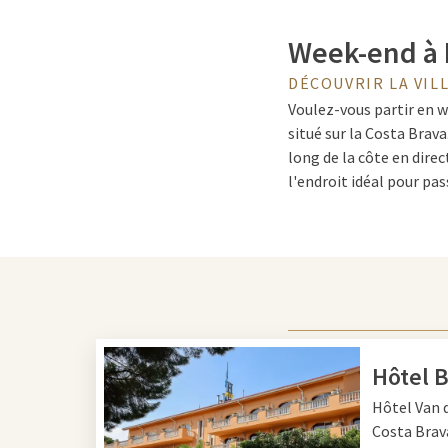
Week-end à 
DÉCOUVRIR LA VIL
Voulez-vous partir en w
situé sur la Costa Brava
long de la côte en dire
l'endroit idéal pour pa
Découvrez la
L'une des premières cho
appelée Basilica i Temp
construction de ce chef
Hôtel B
Gaudí a également conçu
Hôtel
Van d
Camp Nou, un stade de f
Costa Brava
Bien sûr, vous avez égal