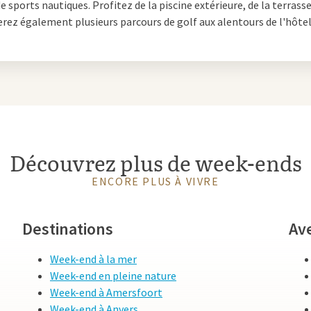
 sports nautiques. Profitez de la piscine extérieure, de la terrasse
profiter de délicieuses tapas.
rez également plusieurs parcours de golf aux alentours de l'hôtel
Barcelone avec des enfants
qui peut aussi être une belle découverte pour les enfants à travers l'
u est un rêve devenu réalité pour les jeunes fans de football. Ensui
t déjà : c'est une grande aventure et c'est aussi l'un des 10 parcs d'
st-ce qui rend un week-end parfait ? Une nuitée dans un
Suite famili
Découvrez plus de week-ends
 enfants. Découvrez ces suites décorées avec goût équipées d'un ba
ENCORE PLUS À VIVRE
Destinations
Av
 Barcelone
Week-end à la mer
st riche en villages pittoresques, belles plages, ruines cachées et 
Week-end en pleine nature
 pour échapper à l'agitation de la ville. Montserrat est par exempl
Week-end à Amersfoort
alans. Une visite incontournable est également le Musée Dalí, no
Week-end à Anvers