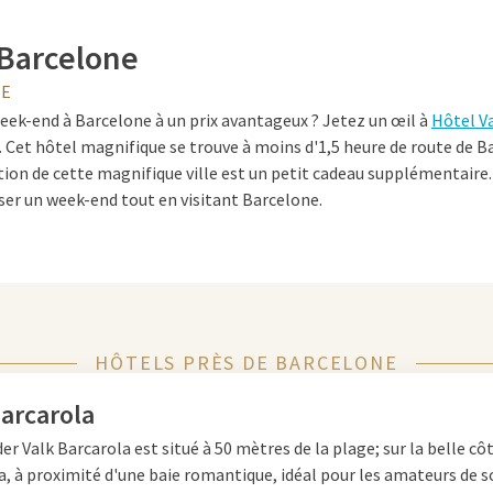
Barcelone
LE
eek-end à Barcelone à un prix avantageux ? Jetez un œil à
Hôtel Va
. Cet hôtel magnifique se trouve à moins d'1,5 heure de route de Ba
ction de cette magnifique ville est un petit cadeau supplémentaire.
sser un week-end tout en visitant Barcelone.
 ville artistique de Barcelone
ses que vous devez voir à Barcelone est la basilique de la Sagrada
HÔTELS PRÈS DE BARCELONE
le Expiatori de La Sagrada Familia. L'architecte moderniste Anto
-d'œuvre unique en 1882. Ce projet de toute une vie sera achevé en
arcarola
 le parc Güell, un jardin public où les mosaïques colorées sont à l
er Valk Barcarola est situé à 50 mètres de la plage; sur la belle côt
ootball à ne pas manquer, est une expérience incontournable pour 
, à proximité d'une baie romantique, idéal pour les amateurs de so
ement la possibilité de faire différentes visites à vélo ou à pied à