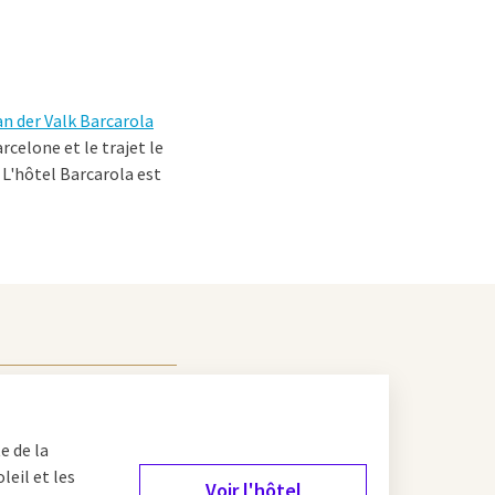
n der Valk Barcarola
rcelone et le trajet le
 L'hôtel Barcarola est
 Familia, également
ni Gaudí a commencé la
 2026 après 144 ans.
'honneur. En outre, le
e de la
les fans de football !
leil et les
 Barcelone pendant votre
Voir l'hôtel