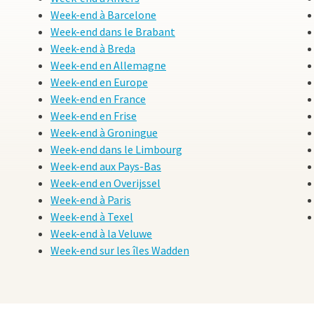
es plus connus et célèbres au monde. Sa maison et son atelier à Po
Week-end à Barcelone
 comme le château Gala Dalí à La Pera, une excellente introduction 
Week-end dans le Brabant
iangle Dalí).
Réservez dès maintenant votre week-end loin de che
Week-end à Breda
urprenante !
Week-end en Allemagne
Week-end en Europe
Week-end en France
Week-end en Frise
Week-end à Groningue
Week-end dans le Limbourg
Week-end aux Pays-Bas
Week-end en Overijssel
Week-end à Paris
Week-end à Texel
Week-end à la Veluwe
Week-end sur les îles Wadden