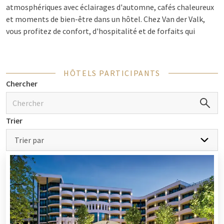
atmosphériques avec éclairages d'automne, cafés chaleureux
et moments de bien-être dans un hôtel. Chez Van der Valk,
vous profitez de confort, d'hospitalité et de forfaits qui
s'adaptent parfaitement à cette période de l'année. Que vous
choisissiez un city trip, un week-end en pleine nature ou un
forfait culinaire : novembre est le mois idéal pour vous gâter,
HÔTELS PARTICIPANTS
vous et votre famille. Découvrez nos
forfaits week-end en
Chercher
novembre
.
Trier
Long week-end en novembre
Trier par
Avez-vous la possibilité de rester quelques jours de plus ? Un
long week-end en novembre offre de nombreuses possibilités
pour se détendre et découvrir quelque chose de nouveau. Faites
une promenade d'automne dans une réserve naturelle comme
la Veluwe ou le Mastbos près de Breda, ou optez pour un city
trip vers des villes telles qu'Anvers, Breda ou Leeuwarden. En
novembre, il y a aussi beaucoup d'événements, des marchés