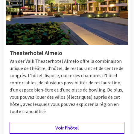
d'hiver conviviaux aux festivals culturels. Après une journée
bien remplie, détendez-vous dans un hôtel Van der Valk, où
vous pourrez déguster un dîner copieux et profiter de
chambres confortables. Découvrez les
forfaits de plusieurs
jours en novembre
.
Theaterhotel Almelo
Van der Valk en novembre
Van der Valk Theaterhotel Almelo offre la combinaison
Chez Van der Valk, en novembre, vous trouverez le parfait
unique de théâtre, d'hôtel, de restaurant et de centre de
équilibre entre détente, confort et expérience. Nos hôtels
congrès. L'hôtel dispose, outre des chambres d'hôtel
sont répartis à travers les Pays-Bas et la Belgique et offrent
confortables, de plusieurs possibilités de restauration,
chacun leur propre atmosphère unique. Vous pouvez compter
d'un espace bien‑être et d'une piste de bowling. De plus,
sur des chambres spacieuses, des installations de bien-être,
vous pouvez louer des vélos (électriques) auprès de cet
des salles de fitness et des restaurants agréables où des plats
hôtel, avec lesquels vous pouvez explorer la région en
de saison sont servis. Pour les familles, il y a des services
toute tranquillité.
adaptés aux enfants, tels que des chambres familiales et des
menus spéciaux pour enfants. Que vous planifiiez un week-end
Voir l’hôtel
romantique, des vacances en famille ou un voyage d'affaires :