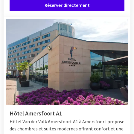
Réserver directement
sauna. Complétez votre week-end entre amies par un dîner
culinaire et terminez la soirée dans le bar confortable de
l'hôtel.
Profitez au maximum de votre week-end avec 3 personnes au
Van der Valk ! Vous réservez un week-end ?
Hôtel Amersfoort A1
Hôtel Van der Valk Amersfoort A1 à Amersfoort propose
des chambres et suites modernes offrant confort et une