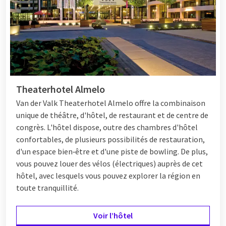
confortable, profitez des installations luxueuses de l'hôtel.
Faites un plongeon dans la piscine chauffée, explorez les
environs à
vélo
ou laissez-vous surprendre, vous et votre
enfant, par les plats culinaires. Il y a un menu spécial pour les
enfants avec des plats pour enfants, ce qui permet à votre
enfant d'essayer de nouveaux plats avec Timo Toekan.
Theaterhotel Almelo
Van der Valk Theaterhotel Almelo offre la combinaison
Week-end entre amis
unique de théâtre, d'hôtel, de restaurant et de centre de
Vous sortez avec des amis ? Combinez un
week-end entre
congrès. L'hôtel dispose, outre des chambres d'hôtel
copines
avec une nuit à l'hôtel Van der Valk. Commencez la
confortables, de plusieurs possibilités de restauration,
journée par un délicieux petit-déjeuner buffet et sortez dans
d'un espace bien‑être et d'une piste de bowling. De plus,
les environs. Choisissez par exemple un hôtel adapté à une
vous pouvez louer des vélos (électriques) auprès de cet
excursion en ville et explorez la ville à vélo ou faites du
hôtel, avec lesquels vous pouvez explorer la région en
shopping. Vous préférez un week-end de détente entre amis ?
toute tranquillité.
Choisissez un
hôtel avec spa
et détendez-vous
complètement. Réservez par exemple un forfait comprenant
Voir l’hôtel
un massage ou un soin de beauté et profitez de la chaleur du