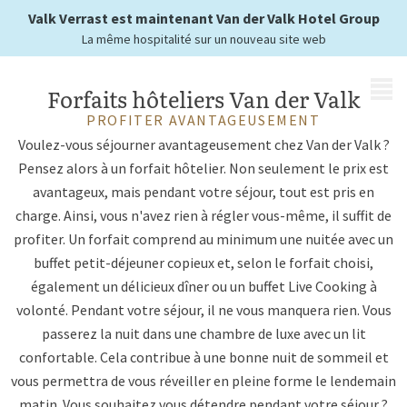
vous n'avez plus qu'à profiter
Valk Verrast est maintenant Van der Valk Hotel Group
La même hospitalité sur un nouveau site web
MENU
Forfaits hôteliers Van der Valk
PROFITER AVANTAGEUSEMENT
Voulez-vous séjourner avantageusement chez Van der Valk ?
Pensez alors à un forfait hôtelier. Non seulement le prix est
avantageux, mais pendant votre séjour, tout est pris en
charge. Ainsi, vous n'avez rien à régler vous-même, il suffit de
profiter. Un forfait comprend au minimum une nuitée avec un
buffet petit-déjeuner copieux et, selon le forfait choisi,
également un délicieux dîner ou un buffet Live Cooking à
volonté. Pendant votre séjour, il ne vous manquera rien. Vous
passerez la nuit dans une chambre de luxe avec un lit
confortable. Cela contribue à une bonne nuit de sommeil et
vous permettra de vous réveiller en pleine forme le lendemain
matin. Vous souhaitez vous détendre pendant votre séjour ?