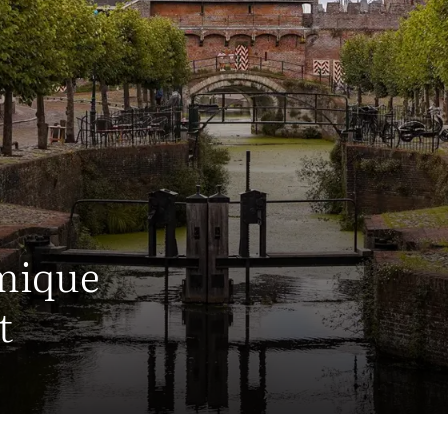
mique
t