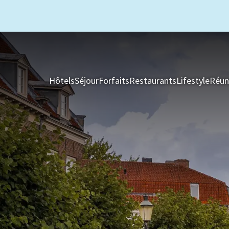
Hôtels
Séjour
Forfaits
Restaurants
Lifestyle
Réun