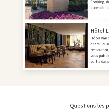
Cooking, du
accessibili
Centre-ville
Le centre d’Amersfoort 
Hôtel 
charmants canaux et une
Hôtel Van d
shopping et à la découv
entre Leusd
lieux de sortie.
restaurant,
vous puissi
sortie dan
Van der Val
Vous souhaitez séjourne
L’Hôtel Amersfoort A1
des chambres spacieuses
qu’un parking gratuit. 
Leusden – Amersfoort
e
Questions les 
trouverez également une