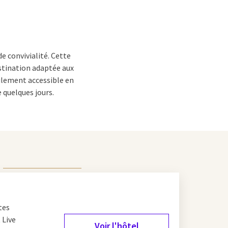
e convivialité. Cette
stination adaptée aux
cilement accessible en
 quelques jours.
emblématique
 Pour les familles, le
es magnifiques pistes
De Hoge Veluwe.
tes
ause au cours d’une
 Live
Voir l'hôtel