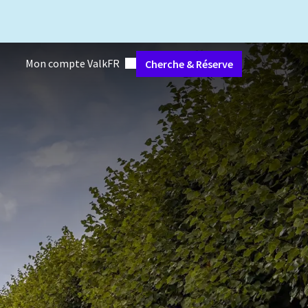
Jeu de langues
Mon compte Valk
FR
Cherche & Réserve
faits
Restaurants
Lifestyle
Réunions et événements
Équipeme