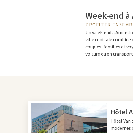
Week-end à 
PROFITER ENSEMB
Un week-end à Amersfoor
ville centrale combine
couples, familles et vo
voiture ou en transport
Que faire à 
Vous vous demandez
qu
Koppelpoort, promenez-v
Zoo d’Amersfoort est un
Hôtel 
cyclables et sentiers d
Hôtel Van 
Amersfoort offre égale
modernes o
journée de découvertes 