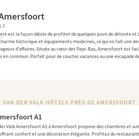
Amersfoort
LE
t est la façon idéale de profiter de quelques jours de détente et d
 charme historique et équipements modernes, ce qui en fait une de
yageurs d’affaires. Située au cœur des Pays-Bas, Amersfoort est fa
s en commun. Parfait pour de courtes vacances ou une escapade de
Amersfoort
e faire à Amersfoort
? La ville regorge de possibilités. Visitez l’
VAN DER VALK HÔTELS PRÈS DE AMERSFOORT
ous dans le centre médiéval ou découvrez l’art au Mondriaanhuis.
e destination très prisée. Les amateurs de nature apprécieront l
Amersfoort A1
e randonnée autour de la ville, notamment dans le Parc National 
der Valk Amersfoort A1 à Amersfoort propose des chambres et sui
ment de nombreux cafés et terrasses animés – parfaits pour une p
ffrant confort et une décoration élégante. Profitez du restaurant
culturelles ou de shopping.