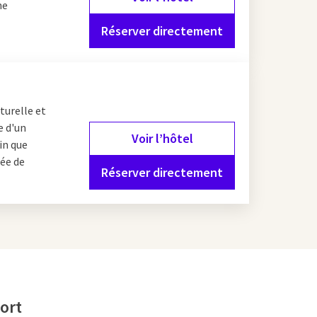
ne
Réserver directement
tes agréables, de
ête à la flânerie, au
turelle et
ombreux restaurants et
e d'un
Voir l’hôtel
in que
née de
Réserver directement
rsfoort Van der Valk.
ccessible. Il propose
uner et le dîner, ainsi
ôtel Van der Valk
u à vélo. Vous y
ort
 choix pour ceux qui