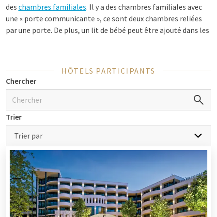
des
chambres familiales
. Il y a des chambres familiales avec
une « porte communicante », ce sont deux chambres reliées
par une porte. De plus, un lit de bébé peut être ajouté dans les
chambres pour les plus petits invités. Profitez de votre week-
end ou de votre nuit avec les enfants!
HÔTELS PARTICIPANTS
Chercher
Installations pendant le week-end en
famille
Trier
Profitez de tous les
équipements
que les hôtels Van der Valk
offrent pour votre week-end en famille. Optez par exemple
Trier par
pour un hôtel avec piscine. En tant qu'invité, vous pouvez
utiliser gratuitement la piscine ou le spa. Faites un plongeon
rafraîchissant ou nagez quelques longueurs. Préférez-vous
sortir avec les enfants? Choisissez un hôtel avec aire de jeux.
Les enfants peuvent y grimper et jouer avec d'autres enfants.
Pour une activité plus active, vous pouvez également louer
des vélos proposés par de nombreux hôtels. Partez pour une