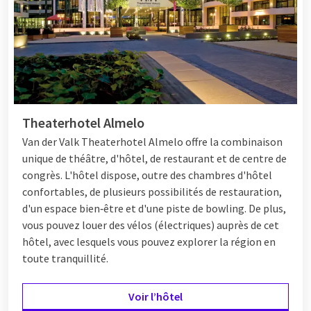
balade à vélo et découvrez les environs de l'hôtel.
Excursion d'une journée en famille
Vous souhaitez combiner votre week-end avec une sortie? De
nombreux hôtels Van der Valk se trouvent à proximité de
Theaterhotel Almelo
parcs d'attractions, de zoos et de musées. Il y en a pour tous
Van der Valk Theaterhotel Almelo offre la combinaison
les goûts, petits et grands. Certains hôtels proposent même
unique de théâtre, d'hôtel, de restaurant et de centre de
un forfait combiné avec un billet d'entrée pour une attraction
congrès. L'hôtel dispose, outre des chambres d'hôtel
à proximité. De cette façon, vous pouvez profiter de votre
confortables, de plusieurs possibilités de restauration,
week-end en famille sans soucis.
d'un espace bien‑être et d'une piste de bowling. De plus,
vous pouvez louer des vélos (électriques) auprès de cet
hôtel, avec lesquels vous pouvez explorer la région en
Timo Toucan Menu
toute tranquillité.
Envie de dîner en famille? Avec le
Timo Toucan Menu
chez les
hôtels Van der Valk, c'est aussi une fête pour les enfants. Avec
Voir l’hôtel
Timo Toekan, les enfants peuvent essayer des plats différents