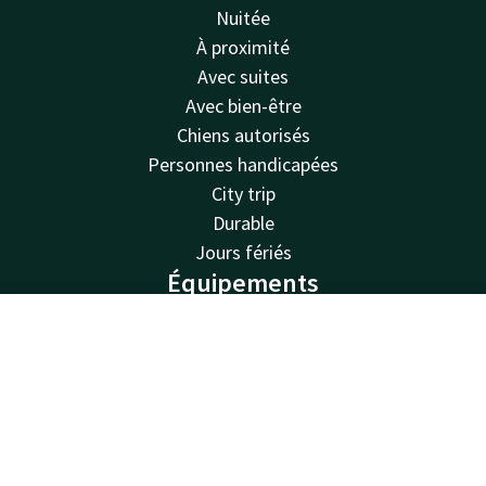
Nuitée
À proximité
Avec suites
Avec bien-être
Chiens autorisés
Personnes handicapées
City trip
Durable
Jours fériés
Équipements
Restaurants
Compte
FR
Piscine
Spa
Cherche & Réserve
Bornes de recharge
Parking gratuit
Chambres familiales