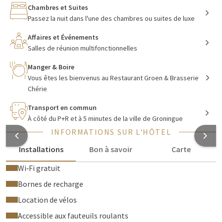
rendre facilement dans toutes les directions et rejoindre le
Chambres et Suites
centre-ville de Groningen en quelques minutes en voiture.
Passez la nuit dans l'une des chambres ou suites de luxe
Affaires et Événements
Salles de réunion multifonctionnelles
Magnifique emplacement au milieu de la
nature
Manger & Boire
Vous êtes les bienvenus au Restaurant Groen & Brasserie
La nature est facilement accessible. Près de l'Hôtel
Chérie
Groningen - Hoogkerk se trouve la magnifique réserve
Transport en commun
naturelle De Onlanden. C'est l'endroit idéal pour une belle
À côté du P+R et à 5 minutes de la ville de Groningue
promenade à pied ou à vélo. Il y a également différentes
INFORMATIONS SUR L'HÔTEL
possibilités d'excursions où vous pourrez voir toutes sortes de
découvertes. Vous pourrez ainsi apprendre l'histoire de la
Installations
Bon à savoir
Carte
région de manière particulière.
Wi‑Fi gratuit
Pendant votre séjour à l'Hôtel Groningen-Hoogkerk, vous
Bornes de recharge
bénéficierez de tout le confort nécessaire. En tant qu'invité,
Location de vélos
vous pouvez utiliser gratuitement la salle de fitness située au
6ème étage. Ici, vous pouvez profiter de la magnifique vue sur
Accessible aux fauteuils roulants