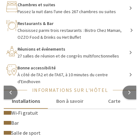
de rangement, un coin salon, une télévision à écran plat et
Chambres et suites
une salle de bains avec baignoire et/ou douche (à effet pluie).
Passez la nuit dans l'une des 267 chambres ou suites
Pendant votre séjour à l'hôtel Van der Valk Eindhoven, vous
Restaurants & Bar
pourrez profiter du WiFi gratuit et du parking gratuit. De plus,
Choisissez parmi trois restaurants : Bistro Chez Maman,
en tant qu'invité, vous avez accès gratuit à la piscine
OZZO Food & Drinks ou Het Buffet
intérieure chauffée et aux installations de remise en forme du
Toucan Sportcentrum, ainsi qu'à l'entrée gratuite au Jack's
Réunions et événements
Casino (21 ans et plus).
27 salles de réunion et de congrès multifonctionnelles
Bonne accessibilité
À côté de l'A2 et de l'A67, à 10 minutes du centre
Aliments et boissons chez Van der Valk
d'Eindhoven
Eindhoven
INFORMATIONS SUR L'HÔTEL
Pour profiter de la gastronomie lors de votre séjour, vous avez
Installations
Bon à savoir
Carte
le choix parmi nos trois
restaurants
: Restaurant Het Buffet,
Wi‑Fi gratuit
restaurant à la carte
Bistro Chez Maman
dans notre bar
d'hôtel branché et exclusif
OZZO Food & Drinks
.
Bar
Salle de sport
Un buffet petit-déjeuner complet est disponible tous les jours