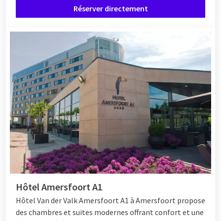
personnes? Vous pouvez choisir parmi une large gamme de
Réserver directement
forfaits inclusifs
location de vélos
ou une visite dans un parc
d'attractions. Ainsi, tout est organisé pour vous et il ne vous
reste plus qu'à profiter !
Hôtel Amersfoort A1
Hôtel Van der Valk Amersfoort A1 à Amersfoort propose
des chambres et suites modernes offrant confort et une