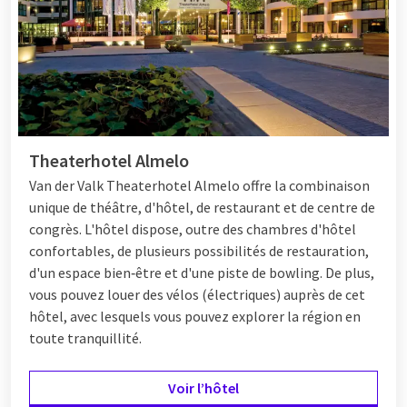
une escape room. Il y a suffisamment d'options de
divertissement pour créer des souvenirs durables ensemble !
Profiter de la cuisine
Installez-vous confortablement au bar de l'hôtel après une
Theaterhotel Almelo
journée chargée pour discuter et passer en revue la journée.
Certains hôtels disposent même d'un skybar offrant une vue
Van der Valk Theaterhotel Almelo offre la combinaison
fantastique sur la ville ! Faites plaisir à vos papilles dans le
unique de théâtre, d'hôtel, de restaurant et de centre de
restaurant et savourez de véritables classiques de Valk ou des
congrès. L'hôtel dispose, outre des chambres d'hôtel
surprises culinaires avec votre groupe de 4 personnes. Ou
confortables, de plusieurs possibilités de restauration,
optez pour le
Live Cooking
buffet, où différents plats sont
d'un espace bien‑être et d'une piste de bowling. De plus,
préparés à la minute pour vous.
vous pouvez louer des vélos (électriques) auprès de cet
hôtel, avec lesquels vous pouvez explorer la région en
toute tranquillité.
Forfaits
Voir l’hôtel
Souhaitez-vous profiter d'un week-end tout compris avec 4