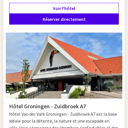
culturels, vous ne vous ennuierez pas une seule seconde. Les
Voir l'hôtel
hôtels Van der Valk de la région offrent des chambres
spacieuses, des installations modernes et un accueil
Réserver directement
chaleureux, afin que vous puissiez profiter d'un court séjour
sans souci.
Van der Valk Groningen
Chez Van der Valk, vous trouverez toujours un hôtel à
proximité de Groningen qui offre confort et commodité.
Profitez de chambres modernes, d'installations de bien-être
et d'excellents restaurants. Que vous optiez pour un city trip
ou un séjour tranquille juste à l'extérieur de la ville : vous
bénéficiez toujours de l'hospitalité reconnue de Van der Valk.
Hôtel Groningen - Zuidbroek A7
Hôtel Van der Valk Groningen - Zuidbroek A7 est la base
idéale pour la détente, la nature et une escapade en
ville. Vous y trouverez des chambres confortables et des