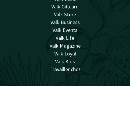
Valk Giftcard
Valk Store
Valk Business
Valk Events
Valk Life
Valk Magazine
Valk Loyal
Valk Kids
Travailler chez
Facebook
Instagram
Compte
FR
Cherche & Réserve
naturellement surprenant
Sitemap
Confidentialité
Cookies
Conditions
Responsabilité