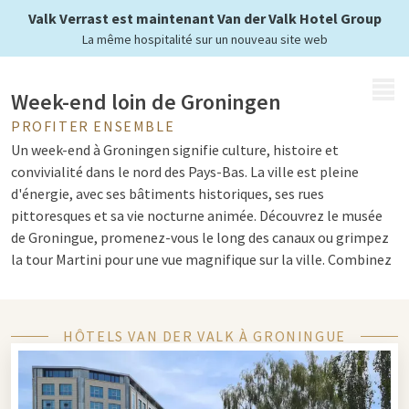
au-dessus de Groningen
Valk Verrast est maintenant Van der Valk Hotel Group
La même hospitalité sur un nouveau site web
MENU
Week-end loin de Groningen
PROFITER ENSEMBLE
Un week-end à Groningen signifie culture, histoire et
convivialité dans le nord des Pays-Bas. La ville est pleine
d'énergie, avec ses bâtiments historiques, ses rues
pittoresques et sa vie nocturne animée. Découvrez le musée
de Groningue, promenez-vous le long des canaux ou grimpez
la tour Martini pour une vue magnifique sur la ville. Combinez
votre séjour avec une nuitée chez Van der Valk et profitez du
confort, de l'hospitalité et des excellentes installations.
Découvrez notre
arrangements
à Groningen et complétez
HÔTELS VAN DER VALK À GRONINGUE
votre week-end.