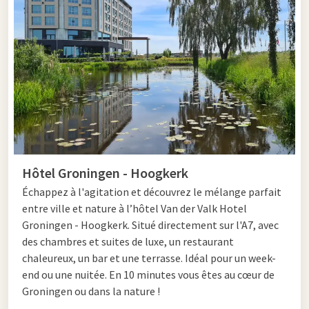
Lang week-end loin de Groningen
Avec un long week-end à Groningen, vous avez le temps de
découvrir à la fois la ville et la province. Visitez le centre-ville
animé, découvrez les nombreux cafés et restaurants et
profitez d'une journée de shopping. Dans les environs, vous
trouverez de magnifiques zones naturelles, telles que
le
Lauwersmeer
et het uitgestrekte Groninger platteland.
Ainsi, vous combinez culture et détente dans la nature.
Consultez également nos
forfaits de plusieurs jours
pour un
week-end prolongé sans soucis à Groningen.
Hôtel Groningen - Hoogkerk
Échappez à l'agitation et découvrez le mélange parfait
entre ville et nature à l’hôtel Van der Valk Hotel
Dernière minute week-end escapade à
Groningen - Hoogkerk. Situé directement sur l'A7, avec
Groningue
des chambres et suites de luxe, un restaurant
chaleureux, un bar et une terrasse. Idéal pour un week-
Envie d'une escapade spontanée ? Réservez alors un
dernière
end ou une nuitée. En 10 minutes vous êtes au cœur de
minute
week-end à Groningen. Grâce aux nombreuses
Groningen ou dans la nature !
attractions, aux terrasses conviviales et aux hotspots