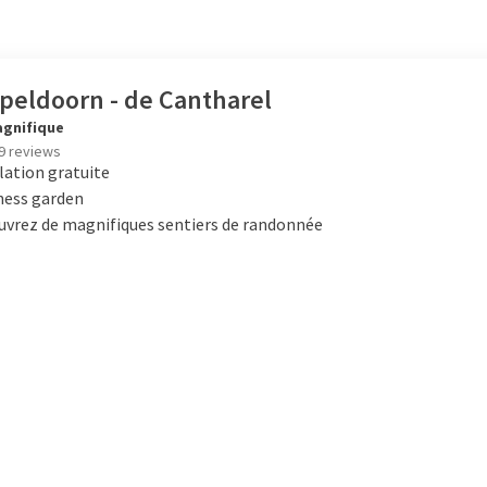
Apeldoorn - de Cantharel
gnifique
9 reviews
lation gratuite
ness garden
uvrez de magnifiques sentiers de randonnée