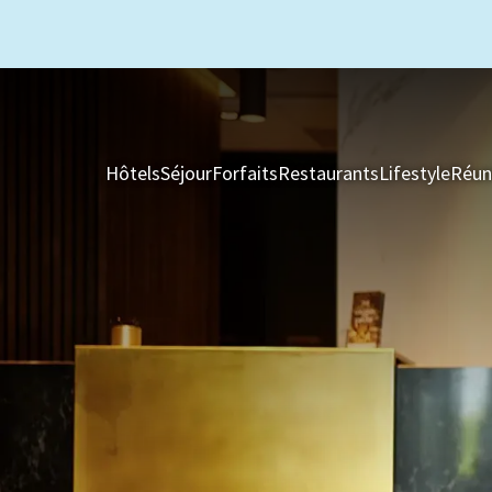
Hôtels
Séjour
Forfaits
Restaurants
Lifestyle
Réun