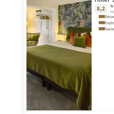
autour des hôtels.
Tr
8,2
34
Décou
Explo
Garan