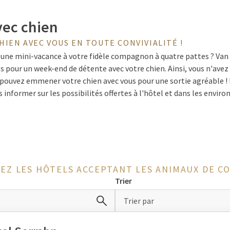
ec chien
IEN AVEC VOUS EN TOUTE CONVIVIALITÉ !
une mini-vacance à votre fidèle compagnon à quatre pattes ? Van 
 pour un week-end de détente avec votre chien. Ainsi, vous n'avez
 pouvez emmener votre chien avec vous pour une sortie agréable ! 
us informer sur les possibilités offertes à l'hôtel et dans les enviro
er sur les meilleurs endroits pour promener votre chien.
 un week-end avec un chien
EZ LES HÔTELS ACCEPTANT LES ANIMAUX DE C
en que votre chien fait partie de la famille et que vous préfére
Trier
es hôtels Van der Valk, les chiens sont (partiellement) autorisés. 
re chien peut passer la nuit, le supplément pour cela peut varier s
Trier par
de l'hôtel souhaité pour connaître toutes les possibilités.