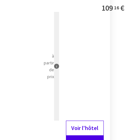
109
€
16
à
partir
de
prix
Voir l'hôtel