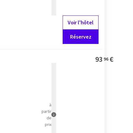
Voir l'hôtel
Réservez
93
€
96
à
partir
de
prix