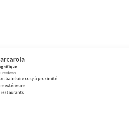
arcarola
gnifique
3 reviews
on balnéaire cosy à proximité
ne extérieure
 restaurants