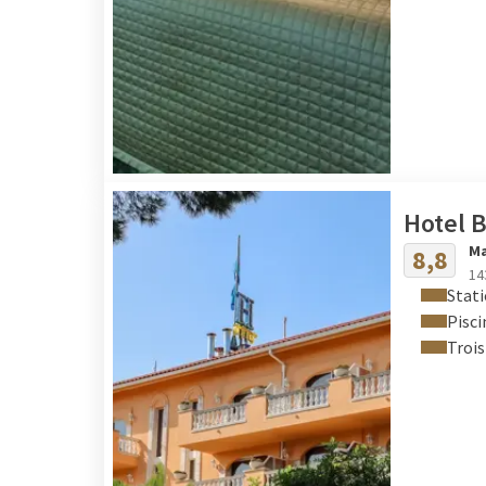
Hotel B
Ma
8,8
14
Stati
Pisci
Trois