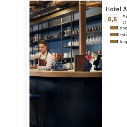
Hotel 
Ma
8,8
77
Un sé
Resta
Plong