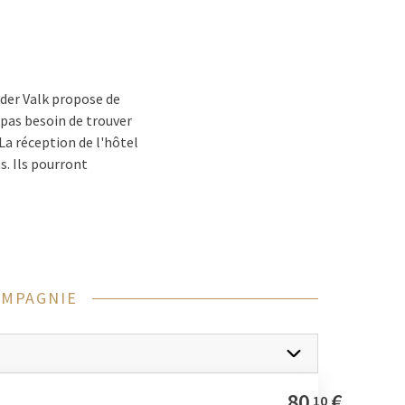
der Valk propose de
 pas besoin de trouver
La réception de l'hôtel
ns. Ils pourront
OMPAGNIE
z l'emmener partout avec
Il existe des chambres
elon l'hôtel.
80
€
10