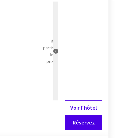
à
partir
de
prix
Voir l'hôtel
Réservez