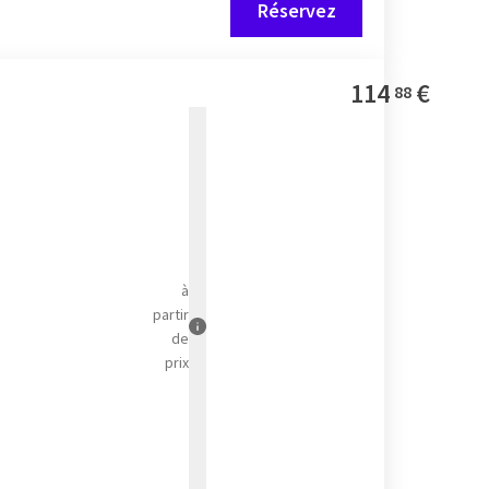
Réservez
114
€
88
à
partir
de
prix