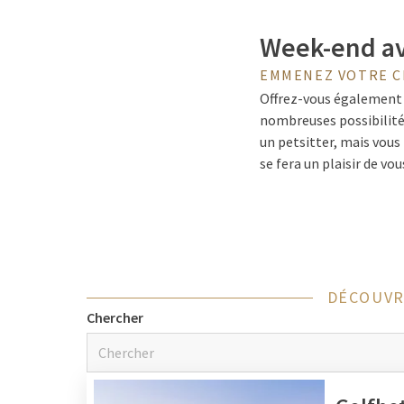
Week-end av
EMMENEZ VOTRE CH
Offrez-vous également 
nombreuses possibilités
un petsitter, mais vous
se fera un plaisir de vo
également vous conseill
Hôtels pour
DÉCOUVR
Nous comprenons très bi
Chercher
vous ! Dans la plupart d
d'hôtel spéciales où vot
Renseignez-vous auprès 