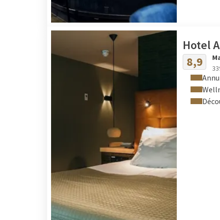
Hotel 
Ma
8,9
33
Annu
Well
Déco