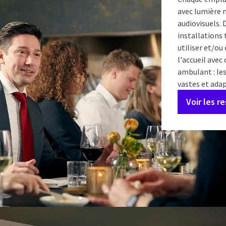
avec lumière 
audiovisuels. 
installations 
utiliser et/o
l'accueil avec
ambulant : les
vastes et ada
Voir les r