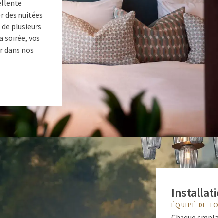
ellente
er des nuitées
s de plusieurs
 soirée, vos
ur dans nos
Installa
ÉQUIPÉ DE T
Chaque emplac