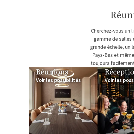
Réuni
Cherchez-vous un li
gamme de salles d
grande échelle, un 
Pays-Bas et même a
toujours facilement
Réunions
Récepti
Voir les possibilités
Voir les poss