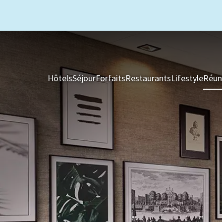
Hôtels
Séjour
Forfaits
Restaurants
Lifestyle
Réun