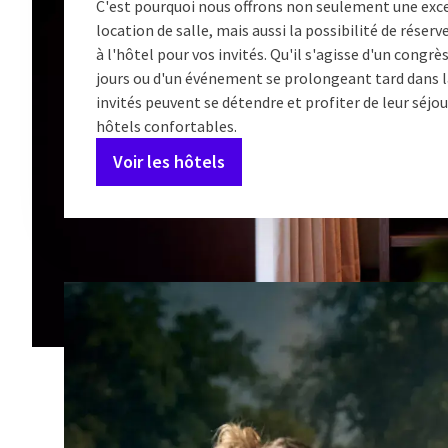
C'est pourquoi nous offrons non seulement une exc
location de salle, mais aussi la possibilité de réserv
à l'hôtel pour vos invités. Qu'il s'agisse d'un congrè
jours ou d'un événement se prolongeant tard dans la
invités peuvent se détendre et profiter de leur séjo
hôtels confortables.
Voir les hôtels