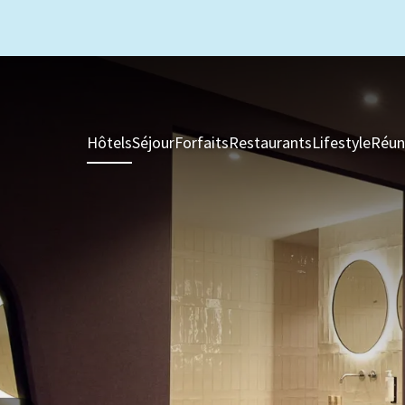
Hôtels
Séjour
Forfaits
Restaurants
Lifestyle
Réun