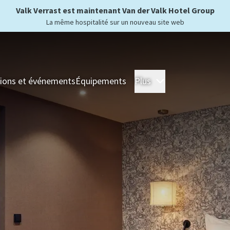
Valk Verrast est maintenant Van der Valk Hotel Group
La même hospitalité sur un nouveau site web
ions et événements
Équipements
Plus
Hôtels
Séjour
For