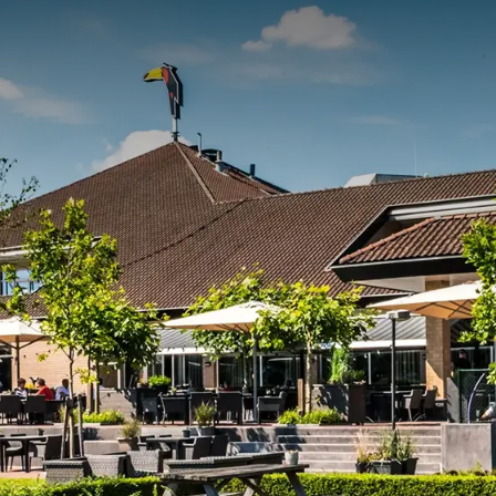
 les environs de Cuijk
 l'hôtel.
Par exemple, vous pouvez opter pour un itinéraire à
'hôtel. Vous pouvez également partir avec un vrai guide qui
u optez pour une petite promenade dans le centre historique
us trouverez divers musées et vous pourrez passer une journée
? Alors, il y a beaucoup à faire sur l'eau. Vous pouvez par
r les lacs de Kraaijenbergse Plassen. En bref, il y a beaucoup à