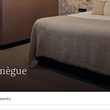
imègue
ments