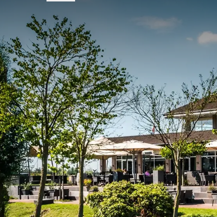
nuitée avec une journée de détente au spa.
Il y a beaucoup à faire dans
Il y a beaucoup de choses à faire dans les
environs
de
vélo ou à pied qui est disponible à la réception de l
vous montrera tous les points forts de la région. O
de Cuijk. À proximité de l'Hôtel Cuijk Nijmegen, vo
au parc animalier Burgers Zoo. Le temps le permet-il 
exemple faire une croisière en voilier ou en canoë su
faire dans la région.