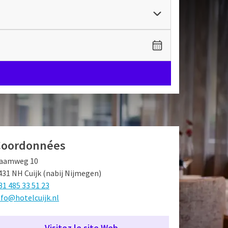
Coordonnées
aamweg 10
431 NH Cuijk (nabij Nijmegen)
31 485 33 51 23
nfo@hotelcuijk.nl
Visitez le site Web