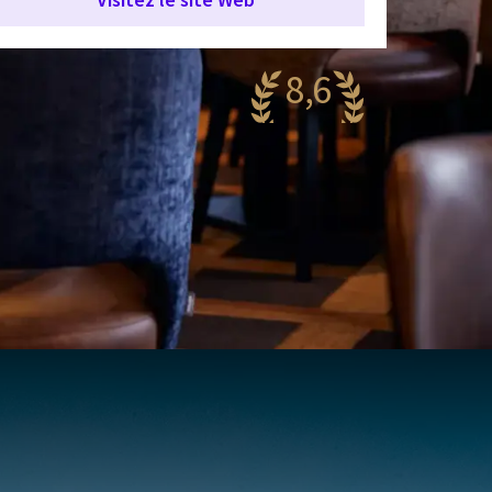
8,6
antastique
94 reviews