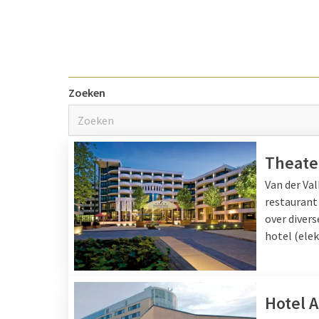
Weekend we
Wilt u graag een week
der Valk hotels. De per
Zoeken
familiekamers
aan om h
helemaal gericht zijn o
zwembad
, bioscoop, b
met familie. Of het nu 
Theate
dierentuin, elk gezin z
Van der Va
restaurant
over diver
Weekend we
hotel (ele
Wilt u graag met 8 per
onze hotels. Geniet m
er even een weekend tu
Hotel 
gemakkelijk combineren