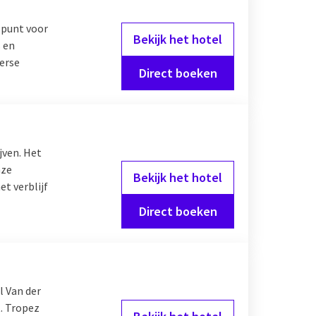
spunt voor
Bekijk het hotel
s en
verse
Direct boeken
ijven. Het
nze
Bekijk het hotel
t verblijf
Direct boeken
l Van der
. Tropez