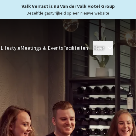
Valk Verrast is nu Van der Valk Hotel Group
Dezelfde gastvrijheid op een nieuwe website
s
Lifestyle
Meetings & Events
Faciliteiten
Meer
Hotels
Ove