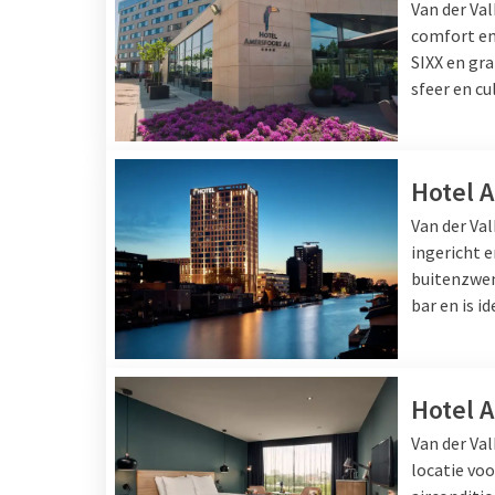
Van der Va
bijvoorbeeld. Kom daarn
comfort en 
restaurant. Met tal van
SIXX en gr
de ideale manier om ti
sfeer en cu
Hotel 
Van der Va
ingericht 
buitenzwem
bar en is i
Hotel 
Van der Va
locatie vo