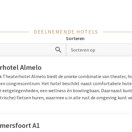
g met familie
end weg met familie? Kom dan een weekendje weg met 8 personen 
DEELNEMENDE HOTELS
fecte manier om quality time met elkaar door te brengen. Diverse 
Sorteren
et weekend weg met familie zo comfortabel mogelijk te maken.
p kinderen, comfortabele bedden en gratis Wifi. Wist u dat versch
Sorteren op
owlingbaan of zelfs een verrassende gamehal hebben? Perfect vo
gaat om gezellig samen eten, een spelletje spelen of een uitstapje
rhotel Almelo
al zich tijdens hun weekendje weg vermaken in onze Van der Valk ho
lk Theaterhotel Almelo biedt de unieke combinatie van theater, ho
 en congrescentrum. Het hotel beschikt naast comfortabele hot
se eetgelegenheden, een wellness én bowlingbaan. Daarnaast kunt u
g met vrienden
ktrische) fietsen huren, waarmee u in alle rust de omgeving kunt 
sonen een weekend weg? Een gezellig mannen- of vriendinnenweek
et uw
vriendinnen
bij een Van der Valk hotels in de natuur, in een st
ssen uit met alleen maar
mannen
? Dan kunt u bij Van der Valk ee
Amersfoort A1
 met verschillende sportieve activiteiten rondom de hotels zoa