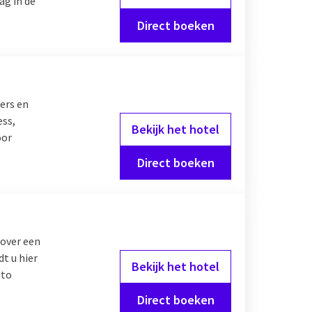
ag in de
Direct boeken
ers en
ess,
Bekijk het hotel
oor
Direct boeken
over een
dt u hier
Bekijk het hotel
uto
Direct boeken