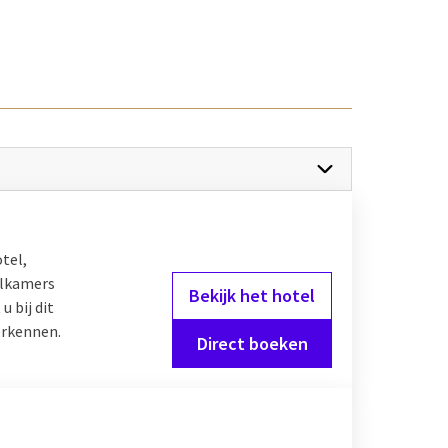
naar één van onze Van
hotels bieden luxe
 Ook kamers die
illende hotels ook een
or een weekendje weg
 naar de plaatselijke
tels.
tel,
elkamers
Bekijk het hotel
 bij dit
verkennen.
Direct boeken
end kan uitstekend bij
ad of aan het strand. Of
n overnachting
ls mountainbiken