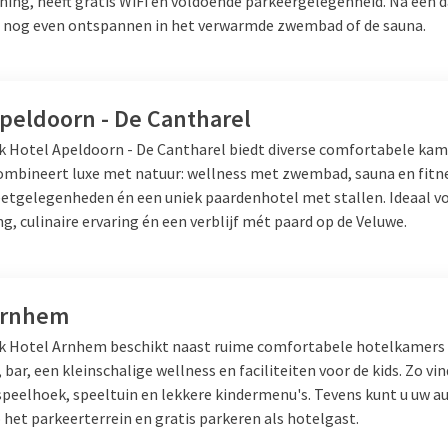
ning, heeft gratis WiFi en voldoende parkeergelegenheid. Na een d
u nog even ontspannen in het verwarmde zwembad of de sauna.
Apeldoorn - De Cantharel
lk Hotel Apeldoorn - De Cantharel biedt diverse comfortabele kam
combineert luxe met natuur: wellness met zwembad, sauna en fitn
etgelegenheden én een uniek paardenhotel met stallen. Ideaal v
, culinaire ervaring én een verblijf mét paard op de Veluwe.
Arnhem
lk Hotel Arnhem beschikt naast ruime comfortabele hotelkamers 
 bar, een kleinschalige wellness en faciliteiten voor de kids. Zo vin
speelhoek, speeltuin en lekkere kindermenu's. Tevens kunt u uw a
het parkeerterrein en gratis parkeren als hotelgast.