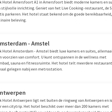
lk Hotel Amersfoort A1 in Amersfoort biedt moderne kamers en s
a tot rust in een van de faciliteiten van onze hotels, zoals de well
stijlvolle inrichting. Geniet van het Live Cooking-restaurant, de 
 activiteiten, heerlijk eten en comfortabele kamers is dit weeken
atis parkeren. Het hotel staat bekend om de goede bereikbaarhei
jd door te brengen met uw vrienden.
linaire beleving.
Amsterdam - Amstel
lk Hotel Amsterdam - Amstel biedt luxe kamers en suites, allema
en voorzien van comfort. U kunt ontspannen in de wellness met
bad, sauna en fitnessruimte. Het hotel telt meerdere restaurant
deaal gelegen nabij een metrostation.
Antwerpen
lk Hotel Antwerpen ligt net buiten de ringweg van Antwerpen en is
or een citytrip. Het hotel beschikt over meer dan 200 kamers met