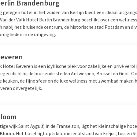
Berlin Brandenburg
g gelegen hotel in het zuiden van Berlijn biedt een ideaal uitgang
. Van der Valk Hotel Berlin Brandenburg beschikt over een wellnes
h nabij het bruisende centrum, de historische stad Potsdam en di
rdigheden in de omgeving.
Beveren
k Hotel Beveren is een idyllische plek voor zakelijke en privé verbl
elegen dichtbij de bruisende steden Antwerpen, Brussel en Gent. O
e keuken, de fijne sfeer en de luxe wellness met zwembad maken he
veren onvergetelijk.
Bloom
tige wijk Saint Aygulf, in de Franse zon, ligt het kleinschalige hote
Bloom. Het hotel ligt op 5 kilometer afstand van Fréjus, tussen
St