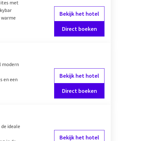
uites met
ness of in het
Skybar
dje weg voor 8 personen
Bekijk het hotel
d, warme
Direct boeken
al modern
Bekijk het hotel
s en een
Direct boeken
 de ideale
Bekijk het hotel