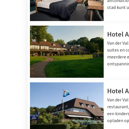
airconditio
stad kunt 
Hotel 
Van der Va
suites en 
meerdere e
ontspanning
Hotel 
Van der Va
restaurant,
een kinder
opladen op 