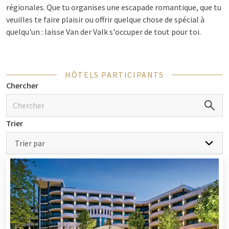
régionales. Que tu organises une escapade romantique, que tu
veuilles te faire plaisir ou offrir quelque chose de spécial à
quelqu'un : laisse
Van der Valk
s'occuper de tout pour toi.
Découvre notre offre sur
Arrangements culinaires chez Van der
Valk
.
HÔTELS PARTICIPANTS
Chercher
À quoi peux-tu t'attendre lors d'un
week-end culinaire ?
Trier
Un dîner raffiné de 3 ou 5 plats, préparé par des chefs qui
travaillent avec des produits régionaux savoureux des
Trier par
Pays-Bas.
Options telles qu'un buffet Live Cooking pour qui
souhaite profiter d'une expérience interactive.
Hébergement de luxe avec des chambres confortables,
un vaste buffet pour le petit-déjeuner, des installations
de bien-être. Utiliser les forfaits via
Van der Valk
rend
tout cela simple.