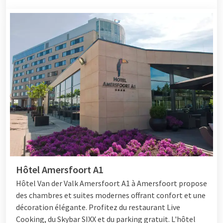
Réserve ton week-end culinaire
En résumé : dîner de luxe, nuitée confortable, saveurs
régionales, détente et commodité. Avec
Van der Valk
, vous
réglez tout en une seule fois.
Découvrez toutes les formules culinaires & offres
– réserve
ton week-end gastronomique aujourd'hui même.
Hôtel Amersfoort A1
Hôtel Van der Valk Amersfoort A1 à Amersfoort propose
des chambres et suites modernes offrant confort et une
décoration élégante. Profitez du restaurant Live
Cooking, du Skybar SIXX et du parking gratuit. L'hôtel