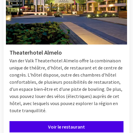
Pourquoi aux Pays-Bas? Tout près &
étonnamment bon
Pas de longs trajets
: dans quelques heures tu seras à
destination.
Theaterhotel Almelo
Régions polyvalentes
: côte, nature, villes ou collines —
Van der Valk Theaterhotel Almelo offre la combinaison
il y en a pour tous les goûts. Découvrez par exemple des
unique de théâtre, d'hôtel, de restaurant et de centre de
forfaits hôteliers dans Noord‑Holland pour ceux qui
congrès. L'hôtel dispose, outre des chambres d'hôtel
veulent aller au nord.
confortables, de plusieurs possibilités de restauration,
Gastronomie de saison
: Les Pays-Bas regorgent de
d'un espace bien‑être et d'une piste de bowling. De plus,
produits régionaux, de menus de saison et de chefs qui
vous pouvez louer des vélos (électriques) auprès de cet
tirent leur inspiration de l'environnement. Consultez
hôtel, avec lesquels vous pouvez explorer la région en
“Culinaire chez Van der Valk” pour les cartes de menus à
toute tranquillité.
jour.
Voir le restaurant