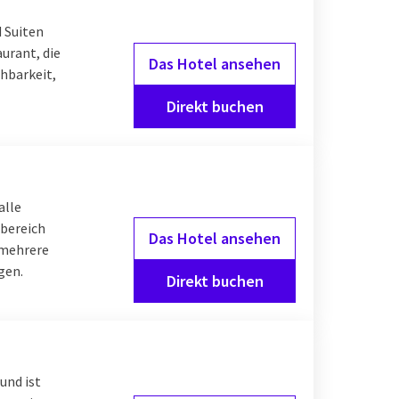
ein Übernachtung im
 Suiten
e die Umgebung.
urant, die
d erkunden Sie die Stadt
Das Hotel ansehen
chbarkeit,
nende mit Freundinnen?
ein Arrangement mit
Direkt buchen
s
n der gemütlichen
alle
sbereich
Das Hotel ansehen
 mehrere
gen.
Direkt buchen
und ist