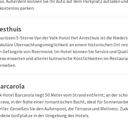
s. Außerdem können Sie Ihr Auto auf dem Parkplatz aufladen und
kostenlos parken.
esthuis
uriösen 5-Sterne Van der Valk Hotel Het Arresthuis ist die Nieder
akuläre Übernachtungsmöglichkeit an einem historischen Ort rei
 Gefängnis von Roermond. Im Hotel können Sie Service und Quali
au erwarten und allerlei kulinarische Köstlichkeiten im Restaura
enießen.
arcarola
lk Hotel Barcarola liegt 50 Meter vom Strand entfernt; an der sch
Brava, in der Nähe einer romantischen Bucht, ideal für Sonnenanb
tler. Genießen Sie den Außenpool, die Terrasse und Wellness. Zu
iedene Golfplätze in der Umgebung des Hotels.