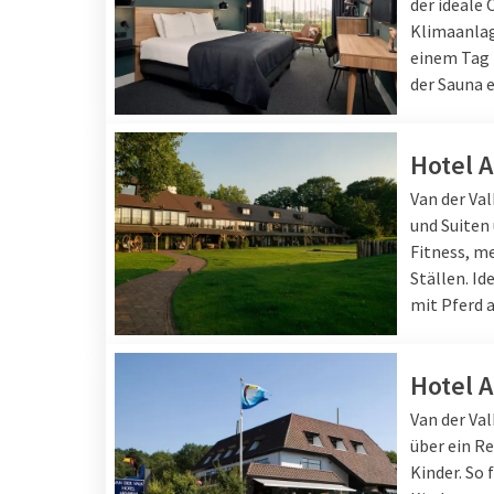
der ideale 
Klimaanlag
einem Tag 
der Sauna 
Hotel 
Van der Va
und Suiten
Fitness, m
Ställen. Id
mit Pferd a
Hotel 
Van der Va
über ein Re
Kinder. So 