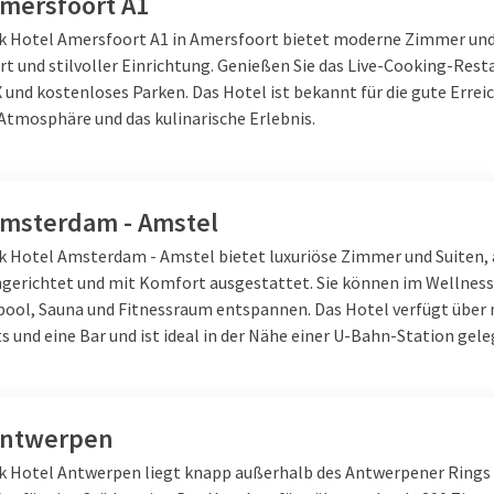
Amersfoort A1
nnen unterwegs? Kombiniere einen
Freundinnenwochenende
mit 
lk Hotel Amersfoort A1 in Amersfoort bietet moderne Zimmer und
 Sie den Tag mit einem leckeren Frühstücksbuffet und erkunden Si
t und stilvoller Einrichtung. Genießen Sie das Live-Cooking-Resta
spielsweise für ein Hotel, das sich für einen Städtetrip eignet, un
 und kostenloses Parken. Das Hotel ist bekannt für die gute Errei
ehen Sie einen Tag lang shoppen. Lieber ein entspanntes Woche
Atmosphäre und das kulinarische Erlebnis.
tel mit Spa
und komm vollständig zur Ruhe. Buche zum Beispiel 
önheitsbehandlung und genieße die Wärme in der Sauna. Runde da
 mit einem kulinarischen Abendessen ab und beende den Abend i
Amsterdam - Amstel
nende mit 3 Personen bei Van der Valk! Ein Wochenende buchen?
lk Hotel Amsterdam - Amstel bietet luxuriöse Zimmer und Suiten, 
gerichtet und mit Komfort ausgestattet. Sie können im Wellnes
ool, Sauna und Fitnessraum entspannen. Das Hotel verfügt über
 und eine Bar und ist ideal in der Nähe einer U-Bahn-Station gele
Antwerpen
lk Hotel Antwerpen liegt knapp außerhalb des Antwerpener Rings 