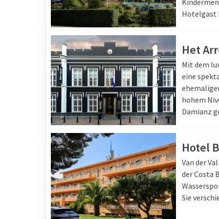
Kindermenü
Hotelgast 
Het Arr
Mit dem lux
eine spekt
ehemaligen
hohem Nive
Damianz g
Hotel B
Van der Va
der Costa 
Wasserspor
Sie versch