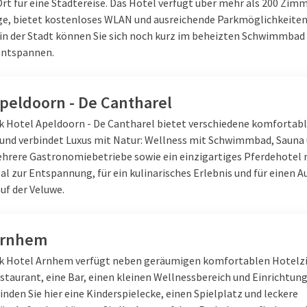
Ort für eine Städtereise. Das Hotel verfügt über mehr als 200 Zim
e, bietet kostenloses WLAN und ausreichende Parkmöglichkeiten
in der Stadt können Sie sich noch kurz im beheizten Schwimmbad 
entspannen.
Apeldoorn - De Cantharel
lk Hotel Apeldoorn - De Cantharel bietet verschiedene komforta
 und verbindet Luxus mit Natur: Wellness mit Schwimmbad, Sauna
ehrere Gastronomiebetriebe sowie ein einzigartiges Pferdehotel 
eal zur Entspannung, für ein kulinarisches Erlebnis und für einen 
uf der Veluwe.
Arnhem
lk Hotel Arnhem verfügt neben geräumigen komfortablen Hotel
staurant, eine Bar, einen kleinen Wellnessbereich und Einrichtung
finden Sie hier eine Kinderspielecke, einen Spielplatz und leckere