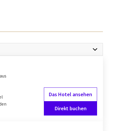
ndausflug bei Van der
nkt für Jung und Alt.
 spezielle
 Sie ein
Sie neben einer
 aus
ten Pool, erkunden Sie
 Ihr Kind dazu
Das Hotel ansehen
el
nden
Direkt buchen