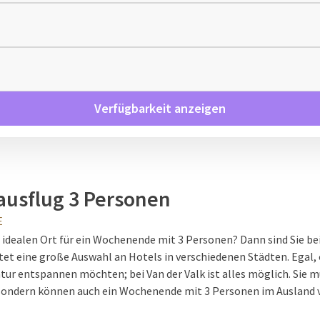
Verfügbarkeit anzeigen
usflug 3 Personen
E
 idealen Ort für ein Wochenende mit 3 Personen? Dann sind Sie bei
ietet eine große Auswahl an Hotels in verschiedenen Städten. Egal,
tur entspannen möchten; bei Van der Valk ist alles möglich. Sie m
 sondern können auch ein Wochenende mit 3 Personen im Ausland 
henendes belgische Pommes und Lütticher Waffeln in
Belgien
oder