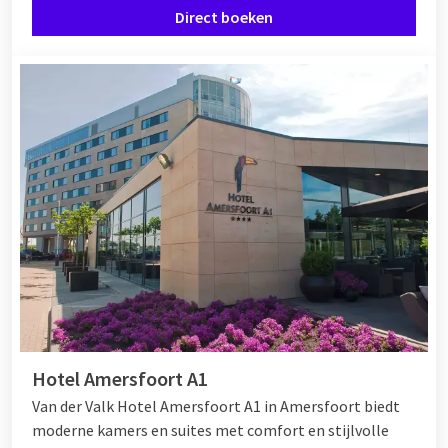
Direct boeken
familiekamers, suites en de mogelijkheid tot meerdere
kamers naast elkaar. Voor grotere groepen zijn er bovendien
zalen beschikbaar voor privé-diners of groepsactiviteiten. Na
een dag vol indrukken geniet u samen van een diner in het
hotelrestaurant en sluit u de dag sfeervol af in de hotelbar.
Hotel Amersfoort A1
Van der Valk Hotel Amersfoort A1 in Amersfoort biedt
moderne kamers en suites met comfort en stijlvolle