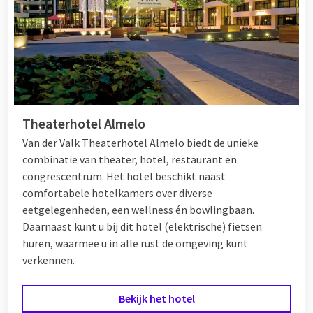
Last minute weekend weg met 9
personen
Wilt u spontaan een weekend weg met uw groep? Bij Van der
Valk vindt u altijd een geschikt hotel voor een
last
Theaterhotel Almelo
minute
verblijf. Dankzij de vele locaties in Nederland en België
Van der Valk Theaterhotel Almelo biedt de unieke
is er altijd een hotel dat past bij uw plannen, vaak ook met
combinatie van theater, hotel, restaurant en
aantrekkelijke last minute kortingen. Geniet samen van
congrescentrum. Het hotel beschikt naast
wellness, maak een fietstocht door de natuur of ontdek een
comfortabele hotelkamers over diverse
historische binnenstad. Een spontaan weekend weg met 9
eetgelegenheden, een wellness én bowlingbaan.
personen wordt gegarandeerd een succes.
Daarnaast kunt u bij dit hotel (elektrische) fietsen
huren, waarmee u in alle rust de omgeving kunt
verkennen.
Van der Valk met 9 personen
Bij Van der Valk vindt u alle faciliteiten die u nodig heeft voor
Bekijk het hotel
een comfortabel verblijf met 9 personen. Denk aan ruime