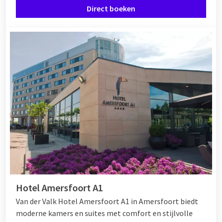
Direct boeken
bevinden zich in de buurt van attractieparken, dierentuinen en
musea. Ga er dus vooral op uit tijdens een onbezorgd
weekend
weg met familie
.
Boek een arrangement
Wilt u een weekend weg met 12 personen boeken? Van der
Valk Hotels bieden verschillende arrangementen aan welke
perfect bij uw weekend weg kunnen passen. Denk bijvoorbeeld
aan een weekend weg met fietsverhuur of een arrangement in
combinatie met entree voor een attractiepark of dierentuin.
Benieuwd naar de mogelijkheden?
Hotel Amersfoort A1
Van der Valk Hotel Amersfoort A1 in Amersfoort biedt
moderne kamers en suites met comfort en stijlvolle