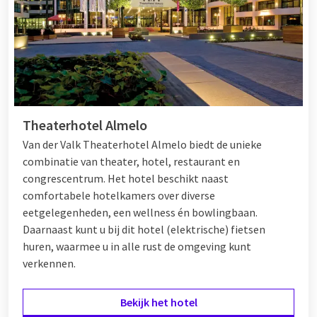
rust in de wellness. Houd tijdens een weekend weg met 12
personen iedereen tevreden tijdens een verblijf bij Van der
Valk.
Weekend weg met familie
Theaterhotel Almelo
Heeft u iets te vieren met uw familie of wilt u er even met zijn
allen ertussenuit? Ook dan bent u bij Van der Valk aan het
Van der Valk Theaterhotel Almelo biedt de unieke
juiste adres. Zorg dat zowel jong als oud het naar zijn zin heeft
combinatie van theater, hotel, restaurant en
en kies voor een hotel met familiekamers. Geniet naast een
congrescentrum. Het hotel beschikt naast
comfortabele overnachting met de hele familie van de luxe
comfortabele hotelkamers over diverse
faciliteiten. Neem met de hele familie een duik in het
eetgelegenheden, een wellness én bowlingbaan.
zwembad, maak een fietstocht en kom genieten van een
Daarnaast kunt u bij dit hotel (elektrische) fietsen
heerlijk diner. Met het Wereldeters menu is er voor ieder wat
huren, waarmee u in alle rust de omgeving kunt
wils. Zo kunnen de kinderen samen met Timo Toekan
verkennen.
gerechten uitproberen en is er voor volwassenen een heerlijk
live cooking diner of à la carte menu. Wilt u liever buiten het
Bekijk het hotel
hotel erop uit met de familie? Veel Van der Valk Hotels