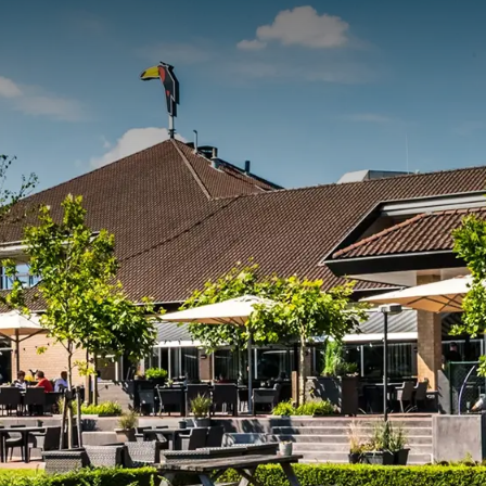
mgeving van Cuijk
U kunt bijvoorbeeld kiezen voor een uitgestippelde fiets- of
 het hotel. U kunt ook op pad gaan met een echte gids die u
voor een kleine wandeling door het historische centrum van
rse musea te vinden en kunt u er een dagje op uit in
 is er genoeg te beleven op het water. Zo kunt u op de
 met een kano maken. Kortom, er is in de omgeving genoeg te