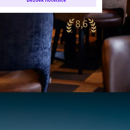
8,6
antastisch
94 reviews