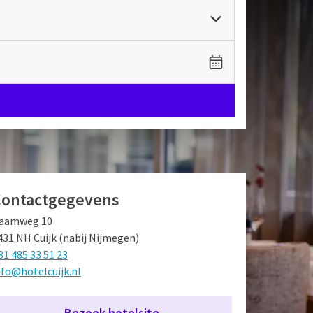
Contactgegevens
aamweg 10
431 NH Cuijk (nabij Nijmegen)
31 485 33 51 23
nfo@hotelcuijk.nl
Bezoek hotelsite