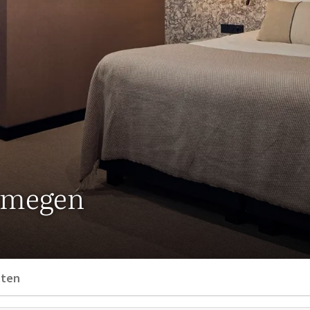
ijmegen
nten