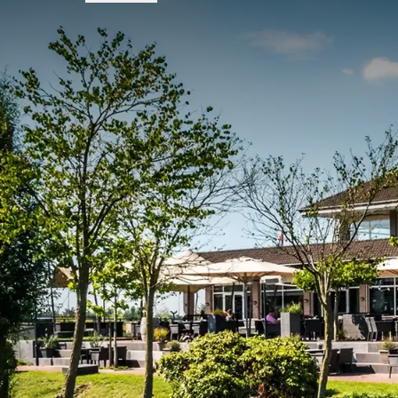
Genoeg te beleven in de o
In de
omgeving
van het hotel is genoeg te beleven. 
wandelroute die te verkrijgen is bij de receptie van
alle hoogtepunten van de streek laat zien. Of kies 
Cuijk. In de buurt van Hotel Cuijk Nijmegen zijn dive
Dierenpark Burgers Zoo. Laat het weer het toe? Dan
Kraaijenbergse Plassen een zeiltocht of een tocht
doen.