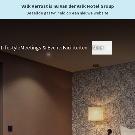
Valk Verrast is nu Van der Valk Hotel Group
Dezelfde gastvrijheid op een nieuwe website
s
Lifestyle
Meetings & Events
Faciliteiten
Meer
Hotels
Ove