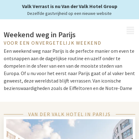
een verblijf bij Van der Valk
Valk Verrast is nu Van der Valk Hotel Group
Dezelfde gastvrijheid op een nieuwe website
MENU
Weekend weg in Parijs
VOOR EEN ONVERGETELIJK WEEKEND
Een weekend weg naar Parijs is de perfecte manier om even te
ontsnappen aan de dagelijkse routine en uzelf onder te
dompelen in de sfeer van een van de mooiste steden van
Europa. Of u nu voor het eerst naar Parijs gaat of al vaker bent
geweest, deze wereldstad blijft verrassen. Van iconische
bezienswaardigheden zoals de Eiffeltoren en de Notre-Dame
tot charmante straatjes in Le Marais: een weekend weg Parijs
biedt voor ieder wat wils.
VAN DER VALK HOTEL IN PARIJS
Lang weekend weg Parijs
Kies voor een
lang weekend weg
Parijs om de stad écht goed