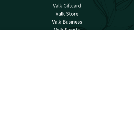
Valk Giftcard
Valk Store
Valk Business
Valk Events
Valk Life
Account
NL
Valk Magazine
Valk Loyal
Zoek & Boek
Valk Kids
Werken bij
Facebook
Instagram
verrassend vanzelfsprekend
Sitemap
Privacy
Cookies
Voorwaarden
Aansprakelijkheid