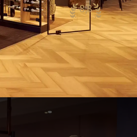
8,8
aanzinnig
38 reviews