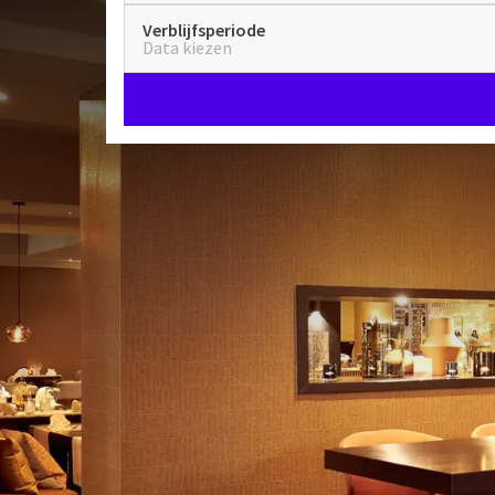
Verblijfsperiode
Data kiezen
Hotel Groningen - Zuidbroe
Op 20 minuten rijden vanaf de stad Groningen ligt 
prachtige natuur en bezienswaardigheden is dit hote
en rust. Daarnaast ligt het hotel op een 20 minuten
verblijf.
Heerlijk overnachten
In de comfortabele en luxe hotelkamers komt u hel
Overnachten in ruime kamers met balkon of terras
ligbad en een aparte douche. Na een heerlijke nacht
ontbijtbuffet. Hier vindt u verschillende lekkernijen
Restaurant & bar
kunt u goed terecht in het
restaurant
, maar ook voo
Culinair genieten in ons sfeervolle restaurant of aa