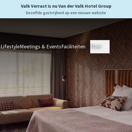
Valk Verrast is nu Van der Valk Hotel Group
Dezelfde gastvrijheid op een nieuwe website
s
Lifestyle
Meetings & Events
Faciliteiten
Meer
Hotels
Ove