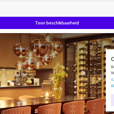
Toon beschikbaarheid
k
Van der Valk Hotel Groningen - Zuidbroek A7. Omringt door de
B
l een perfecte uitvalsbasis als u op zoek bent naar cultuur
9
 afstand van de stad en kunt u dus alle kanten op met uw
+
z
emaal tot rust. De kamers beschikken over een heerlijk
rust kunt u in de ochtend aanschuiven bij het uitgebreide
 voor een goede start van de dag. Niet alleen voor het ontbijt
r lunch en diner. Dankzij de gevarieerde menukaart is er voor
n de bar