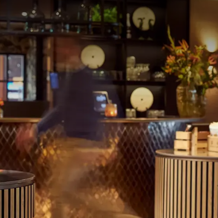
Bij de receptie zijn er verschillende fietsroutes be
ontdekken. De laatste jaren heeft de provincie geï
paden goed berijdbaar zijn. Op mooie zomerse dage
strand vlak bij het hotel. Ontdek
hier
meer toeristis