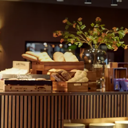
schikbaar zodat u het oostelijke deel van Groningen kunt
nvesteerd in het aanleggen van een fietsnetwerk waardoor de
n kunt u zelfs wandelend naar een heerlijke zwemplas met
che informatie.