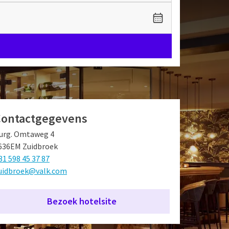
Contactgegevens
urg. Omtaweg 4
636EM Zuidbroek
31 598 45 37 87
uidbroek@valk.com
Bezoek hotelsite