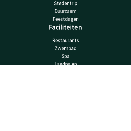
Stedentrip
Duurzaam
Feestdagen
Faciliteiten
Restaurants
Zwembad
Spa
Laadpalen
Gratis parkeren
Account
NL
Familiekamers
Fietsverhuur
Zoek & Boek
Fitness
Balkon
Zalen
Van der Valk