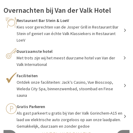
Overnachten bij Van der Valk Hotel
Gorinchem-A15
Restaurant Bar Stein & LoeV
Kies voor gerechten van de Josper Grill in Restaurant Bar
Van der Valk Hotel
Gorinchem-A15
heeft 157 hotelkamers in
Stein of geniet van échte Valk Klassiekers in Restaurant
verschillende categorieën van comfortkamers tot luxe suites.
LoeV
Al onze stijlvolle hotelkamers zijn voorzien van koffie en thee
Duurzaamste hotel
faciliteiten, kluis, minibar, Smart TV & Netflix, en snelle WIFI-
Met trots zijn wij het meest duurzame hotel van Van der
verbinding. In ons hotel geniet u van luxe en comfort,
Valk International
heerlijke gerechten in een van onze restaurants, relax
momenten in de Wellness of een verfrissende cocktail in de
Faciliteiten
hotelbar.
Ontdek onze faciliteiten: Jack's Casino, Vue Bioscoop,
Weleda City Spa, binnenzwembad, stoombad en Finse
Het gebouw is bovendien voorzien van een Casino met
sauna
speelautomaten, Weleda City Spa en Vue Bioscoop.
Gratis Parkeren
Voor alle bijeenkomsten, zowel zakelijk als privé bent u bij
Als gast parkeert u gratis bij Van der Valk Gorinchem-A15 en
ons van harte welkom. Het hotel is voorzien van 11 modern
laad uw elektrische auto zorgeloos op aan onze laadpalen.
uitgeruste feest/vergaderzalen.
Gemakkelijk, duurzaam en zonder gedoe