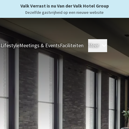
Valk Verrast is nu Van der Valk Hotel Group
Dezelfde gastvrijheid op een nieuwe website
s
Lifestyle
Meetings & Events
Faciliteiten
Meer
Hotels
Ove