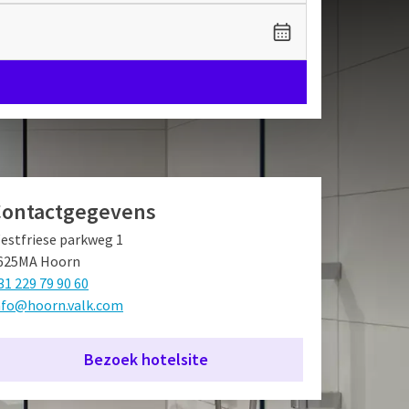
Contactgegevens
estfriese parkweg 1
625MA Hoorn
31 229 79 90 60
nfo@hoorn.valk.com
Bezoek hotelsite