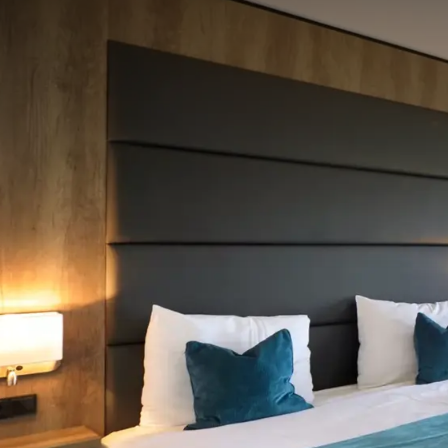
Restaurant Hotel Hoorn
In het weekend biedt Van der Valk Hotel Hoorn een L
la minute smaakvolle gerechten voor u. In het a la c
Voor de kleine gasten is er een aparte menukaart e
de Aziatische keuken? Ook dat kan! Een bezoek aan
moeite waard. Wilt u de avond afsluiten in de sfeerv
Voor een goed kopje koffie bent u van harte welkom 
Meeting en events bij Hote
Van der Valk Hotel Hoorn beschikt over grote
confe
geven tot wel 900 mensen. De zalen bieden de nieuw
vergaderingen, bruiloften en feesten kunt u terech
presentatie in de bioscoopzaal van ons inpandig b
Het hotel is tevens de perfecte uitvalbasis voor div
gemaakt plan, zodat geen enkel bedrijfsuitje hetze