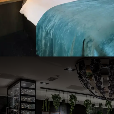
Hotel Hoorn samen om ervoor te zorgen dat u een be
geslaagd personeelsuitje kunt u uiteraard overnach