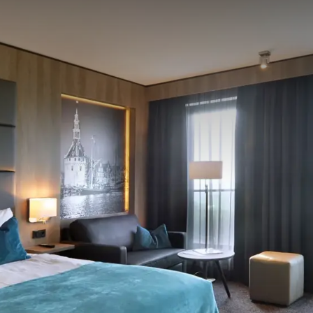
ive Cooking buffet aan. In de open keuken bereiden de koks á
arte restaurant kunt genieten van ontbijt, lunch en diner!
n kinderhoek aanwezig in het restaurant. Wilt u proeven van
e
 Tokan Gastrobar op de 2
verdieping in het hotel is zeker de
olle hotelbar? Dan kunt u heerlijk vertoeven in de lobbybar.
e
in koffiebar Chiccio op de 1
verdieping.
l Hoorn
rentieruimtes
, waar de mogelijkheid bestaat om recepties te
ste apparatuur, daglicht en airconditionings. Zowel voor
t in het zalencentrum. Daarnaast is het zelfs mogelijk om uw
ioscoop VUE Cinema te houden.
erse bedrijfsuitjes. Het sales team zorgt voor een op maat
lfde is. Samen met verschillende partners werkt Van der Valk