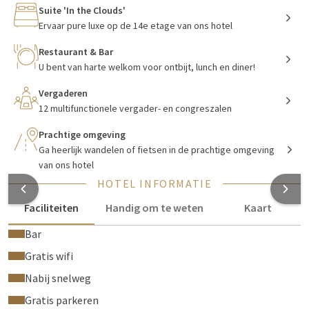
bouwden het hotel volgens de normen van het BREEAM
Suite 'In the Clouds'
Excellent certificaat. In combinatie met de Green Globe
Ervaar pure luxe op de 14e etage van ons hotel
certificering is de vestiging aan de Waal op dit moment het
Restaurant & Bar
meest duurzame hotel in Gelderland!
U bent van harte welkom voor ontbijt, lunch en diner!
Vergaderen
Overnachten bij Van der Valk Nijmegen
12 multifunctionele vergader- en congreszalen
met spectaculair uitzicht
Prachtige omgeving
Ga heerlijk wandelen of fietsen in de prachtige omgeving
Van der Valk Hotel Nijmegen – Lent beschikt over 116
van ons hotel
hotelkamers
in diverse luxe-typen: Comfort (hoek)kamers,
HOTEL INFORMATIE
Comfort familiekamers, Comfort mindervalidekamer, Sky
kamers en Suite 'In the Clouds'. Alle kamers beschikken
Faciliteiten
Handig om te weten
Kaart
standaard over een Nilson bed, kleine koelkast, koffie- en
Bar
theefaciliteiten, flatscreen televisie en climate control.
Tijdens uw verblijf kunt u gratis gebruik maken van alle
Gratis wifi
faciliteiten.
Nabij snelweg
Gratis parkeren