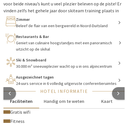
voor beide niveau’s kunt u veel plezier beleven op de piste! Er
vinden zelfs het gehele jaar door skiteam training plaats in
deze bijzonder skihal!
Zimmer
Beleef de flair van een bergwereld in Noord-Duitsland
Hotel Hamburg-Witteburg is het grootste overdekte sneeuw-
en recreatiepark van Europa in Noord-Duitsland en is direct
Restaurants & Bar
gelegen aan de A24 in Mecklenburg-Voorpommeren. Er is
Geniet van culinaire hoogstandjes met een panoramisch
genoeg te beleven rondom het hotel. Breng bijvoorbeeld een
uitzicht op de skihal
bezoek aan de stad Hamburg, het kasteel en de stad Schwerin.
Ski & Snowboard
U vindt verschillende bezienswaardigheden op een paar
30.000 m² sneeuwplezier wacht op u in ons alpincentrum
minuten afstand van het hotel.
Ausgezeichnet tagen
24-uurs service in 6 volledig uitgeruste conferentieruimtes
Overnachten in Hotel Hamburg-
HOTEL INFORMATIE
Witteburg
Faciliteiten
Handig om te weten
Kaart
Het hotel beschikt over 124 ruime en comfortabel
Gratis wifi
hotelkamers. Hotel Hamburg-Witteburg is een hotel om
Fitness
helemaal tot rust te komen. Zo heeft u de mogelijk om te