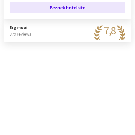
Bezoek hotelsite
In het hotel vindt u het unieke vergaderpark Hotel Hamburg-
Witteburg. Met een combinatie van vergaderen, congressen,
sportvoorzieningen en een pretpark kunt u alle kanten op.
7,8
Erg mooi
Zowel zakelijk als particulier. Daarnaast zijn er met 6
379 reviews
multifunctionele zalen verschillende mogelijkheden voor een
vergadering, conferenties of meerdaagse beurzen.