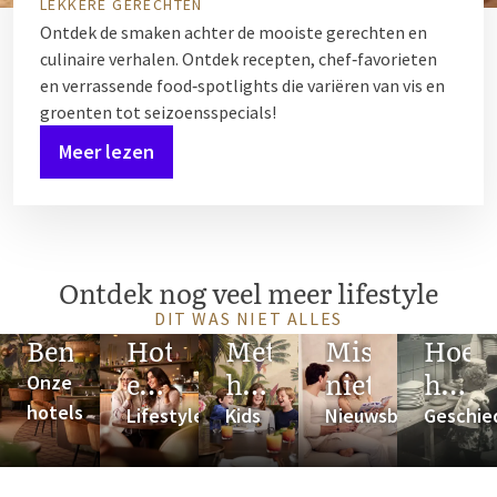
LEKKERE GERECHTEN
Ontdek de smaken achter de mooiste gerechten en
culinaire verhalen. Ontdek recepten, chef‑favorieten
en verrassende food‑spotlights die variëren van vis en
groenten tot seizoensspecials!
Meer lezen
Ontdek nog veel meer lifestyle
DIT WAS NIET ALLES
Benieuwd?
Hotspots
Met
Mis
Hoe
en
het
niets
het
Onze
meer
gezin
ooit
hotels
Lifestyle
Kids
Nieuwsbrief
Geschie
bego