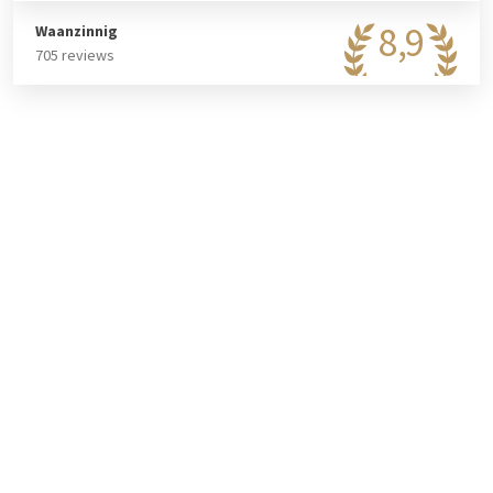
nieuwste apparatuur, daglicht en airconditionings. Zowel voor
vergaderingen, bruiloften en feesten kunt u terecht in het
8,9
Waanzinnig
gloednieuwe zalencentrum.
705 reviews