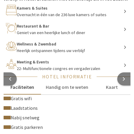
Theater of de Ziggo Dome. Als hotelgast kunt u gratis
Kamers & Suites
parkeren bij het hotel en bevindt u zich op loopafstand van
Overnacht in één van de 236 luxe kamers of suites
het treinstation. Met een rechtstreekse verbinding bent u zo
Restaurant & Bar
in Utrecht of Amsterdam!
Geniet van een heerlijke lunch of diner
Wellness & Zwembad
Overnachten in luxe bij V
an der Valk
Heerlijk ontspannen tijdens uw verblijf
Breukelen
Meeting & Events
22- Multifunctionele congres en vergaderzalen
Met 233 luxe kamers en themasuites heeft u een ruim aanbod
HOTEL INFORMATIE
voor een perfect nachtje of weekendje weg. Tijdens uw verblijf
kunt u gratis gebruik maken van alle faciliteiten. Neem
Faciliteiten
Handig om te weten
Kaart
bijvoorbeeld een duik in het verwarmde binnenzwembad of
Gratis wifi
ontspan in de sauna. Wilt u graag fitnessen? Ook dat is in
Hotel Breukelen mogelijk!
Laadstations
Bekijk de kamers
Nabij snelweg
Gratis parkeren