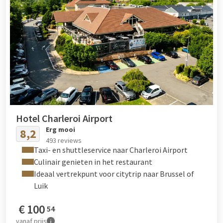
Hotel Charleroi Airport
Erg mooi
8,2
493 reviews
Taxi- en shuttleservice naar Charleroi Airport
Culinair genieten in het restaurant
Ideaal vertrekpunt voor citytrip naar Brussel of
Luik
€
100
54
vanaf
prijs