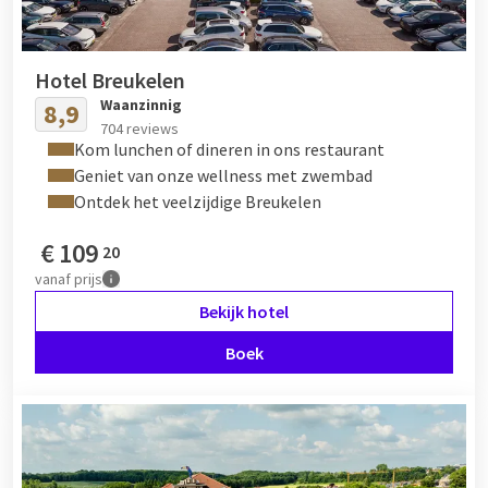
Hotel Breukelen
Waanzinnig
8,9
704 reviews
Kom lunchen of dineren in ons restaurant
Geniet van onze wellness met zwembad
Ontdek het veelzijdige Breukelen
€
109
20
vanaf
prijs
Bekijk hotel
Boek