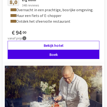
8,0
348 reviews
Overnacht in een prachtige, bosrijke omgeving.
Huur een fiets of E-chopper
Ontdek het sfeervolle restaurant
€
94
00
vanaf
prijs
Bekijk hotel
Boek