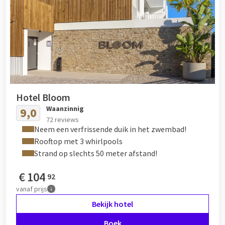
Hotel Bloom
Waanzinnig
9,0
72 reviews
Neem een verfrissende duik in het zwembad!
Rooftop met 3 whirlpools
Strand op slechts 50 meter afstand!
€
104
92
vanaf
prijs
Bekijk hotel
Boek