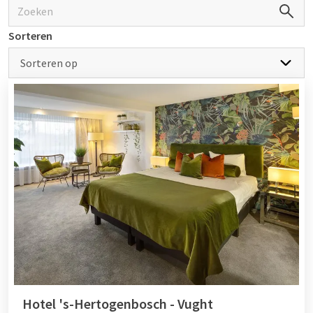
het juiste adres! Veel van onze hotels beschikken over
verschillende faciliteiten waaronder een zwembad.
Sorteren
Sorteren op
Van der Valk Familiekamers
Diverse van der Valk familiekamers bevatten extra
mogelijkheden. Zo verblijft u samen met de
kinderen
in een
familiekamer bij hotel Van der Valk. U heeft de mogelijkheid
om te kiezen tussen een suite met een aparte wc of een
badkamer met ligbad. Ideaal om even tot rust te komen
terwijl uw kinderen hun favoriete programma bekijken op de
flat screen televisie. Maar u kunt er natuurlijk ook voor kiezen
om gezellig bij te komen met de kinderen in de sfeervol
ingerichte kamer waar er verschillende koffie en
theefaciliteiten aanwezig zijn zodat u een vers bakje koffie of
thee kunt drinken.
Hotel 's-Hertogenbosch - Vught