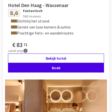
Hotel Den Haag - Wassenaar
Fantastisch
8,6
560 reviews
Dichtbij het strand
Geniet van luxe kamers & suites
Prachtige fiets- en wandelroutes
€
83
71
vanaf
prijs
Bekijk hotel
Boek