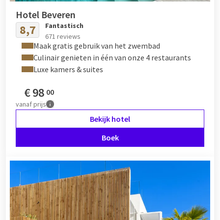
Hotel Beveren
Fantastisch
8,7
671 reviews
Maak gratis gebruik van het zwembad
Culinair genieten in één van onze 4 restaurants
Luxe kamers & suites
€
98
00
vanaf
prijs
Bekijk hotel
Boek