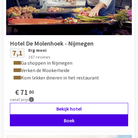
Hotel De Molenhoek - Nijmegen
Erg mooi
7,1
167 reviews
Ga shoppen in Nijmegen
Verken de Mookerheide
Kom lekker dineren in het restaurant
€
71
80
vanaf
prijs
Bekijk hotel
Boek