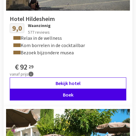
Hotel Hildesheim
Waanzinnig
9,0
577 reviews
Relax in de wellness
Kom borrelen in de cocktailbar
Bezoek bijzondere musea
€
92
29
vanaf
prijs
Bekijk hotel
Boek