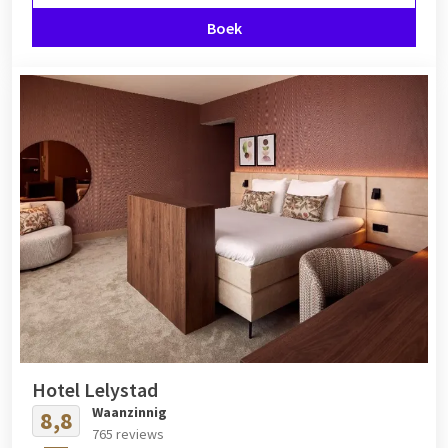
Boek
Hotel Lelystad
Waanzinnig
8,8
765 reviews