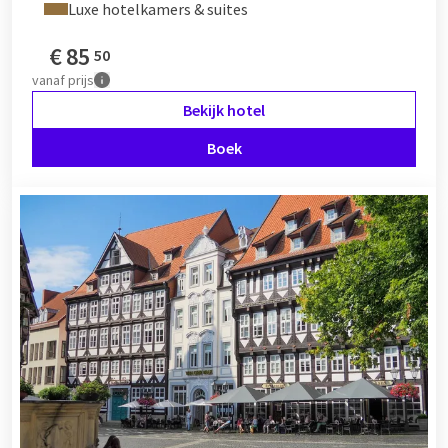
Luxe hotelkamers & suites
€
85
50
vanaf
prijs
Bekijk hotel
Boek