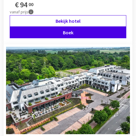
€
94
00
vanaf
prijs
Bekijk hotel
Boek