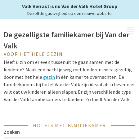
bij Van der Valk
Valk Verrast is nu Van der Valk Hotel Group
Dezelfde gastvrijheid op een nieuwe website
MENU
De gezelligste familiekamer bij Van der
Valk
VOOR HET HELE GEZIN
Heeft u zin om er even tussenuit te gaan samen met de
kinderen? Maak een nachtje weg met kinderen extra gezellig
door met het hele
gezin
in één kamer te overnachten. De
familiekamers bij hotel Van der Valk zijn ideaal als u liever niet
wilt dat uw kinderen alleen slapen. Er zijn verschillende type
Van der Valk familiekamers te boeken. Zo biedt Van der Valk
een familiekamer aan met “connecting doors”, deuren
waarmee twee kamers aan elkaar verbonden zijn. Zo beslist u
zelf of u de deuren openlaat voor één grote kamer of
HOTELS MET FAMILIEKAMER
dichtdoet voor meer privacy. Wanneer u op zoek bent naar een
Zoeken
familiehotel met een zwembad, bent u bij Van der Valk aan