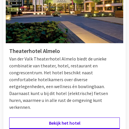
Weekend weg met vrienden Nederland
Voor een weekend weg met vrienden in Nederland zijn er
talloze mogelijkheden. Kies voor een
hotel aan zee
, zoals in
Noordwijk of Texel, voor ontspanning en strandwandelingen.
Theaterhotel Almelo
Of trek naar de Veluwe voor een actief weekend met fietsen,
wandelen of een bezoek aan een nationaal park. Ook steden
Van der Valk Theaterhotel Almelo biedt de unieke
als Den Bosch, Groningen en Nijmegen zijn perfect voor een
combinatie van theater, hotel, restaurant en
vriendenweekend met lekker eten, cultuur en nachtleven. Van
congrescentrum. Het hotel beschikt naast
der Valk hotels zijn ideaal gelegen en bieden vaak extra
comfortabele hotelkamers over diverse
faciliteiten zoals een bar, wellness of fietsverhuur.
eetgelegenheden, een wellness én bowlingbaan.
Daarnaast kunt u bij dit hotel (elektrische) fietsen
huren, waarmee u in alle rust de omgeving kunt
Weekend weg met vrienden buitenland
verkennen.
Liever een weekend weg met vrienden naar het buitenland?
Bekijk het hotel
Denk dan bijvoorbeeld aan België, Duitsland of Frankrijk. Maak