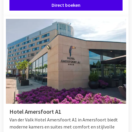
een stedentrip naar Antwerpen, een bierproeverij in Brugge of
Direct boeken
een natuurverblijf in de Ardennen. Verblijf vervolgens bij een
Van der Valk hotel in de buurt
. Zo geniet u van de vertrouwde
service én ontdekt u samen nieuwe plekken. Perfect voor een
last minute vriendenweekend.
Of u nu kiest voor een weekend vol actie of ontspanning,
dichtbij huis of over de grens: een weekend met vrienden weg
zorgt altijd voor nieuwe energie, gezelligheid en
onvergetelijke momenten. Ontdek vandaag nog de
mogelijkheden bij Van der Valk en plan uw volgende
vriendenuitje.
Hotel Amersfoort A1
Van der Valk Hotel Amersfoort A1 in Amersfoort biedt
moderne kamers en suites met comfort en stijlvolle