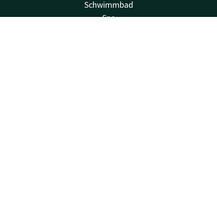
Schwimmbad
Spa
Ladestationen
Account
DE
Kostenlos parken
Familienzimmer
Suchen & Buchen
Fahrradverleih
Fitness
Balkon
Tagungsräume
Van der Valk
Häufig gestellte Fragen
Valk Deals
Valk Giftcard
Valk Store
Valk Business
Valk Events