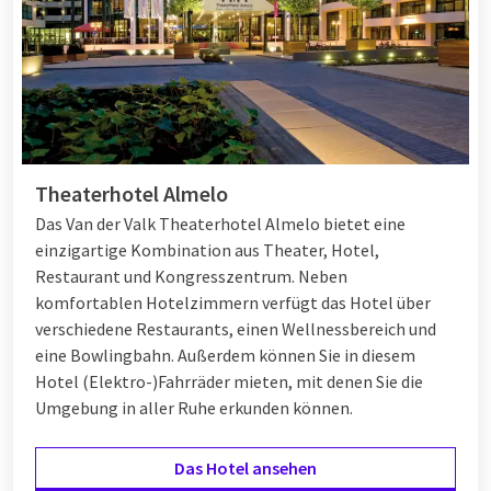
Langes Wochenende im Oktober
Ein langes Wochenende im Oktober bietet Ihnen genug Zeit,
sich zu entspannen und etwas zu unternehmen. Wählen Sie
ein Hotel mit
Wellness-Einrichtungen
um vollkommen zur
Theaterhotel Almelo
Ruhe zu kommen oder erkunden Sie gemeinsam die Natur.
Dank der zentralen Lage vieler Van der Valk Hotels lassen sich
Das Van der Valk Theaterhotel Almelo bietet eine
Städte, Naturgebiete und Sehenswürdigkeiten oft einfach
einzigartige Kombination aus Theater, Hotel,
kombinieren. Sehen Sie sich die
mehrtägigen
Restaurant und Kongresszentrum. Neben
Arrangements
an und planen Sie ein komplett organisiertes
komfortablen Hotelzimmern verfügt das Hotel über
langes Wochenende im Oktober.
verschiedene Restaurants, einen Wellnessbereich und
eine Bowlingbahn. Außerdem können Sie in diesem
Hotel (Elektro-)Fahrräder mieten, mit denen Sie die
Last-Minute-Wochenende im Oktober
Umgebung in aller Ruhe erkunden können.
Lust auf einen spontanen Ausflug diesen Monat? Buchen Sie
Das Hotel ansehen
ein
Last-Minute
Wochenende im Oktober. Bei Van der Valk