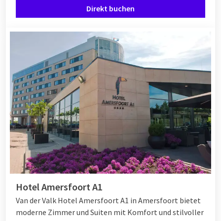
finden Sie immer ein Hotel, das Ihren Wünschen entspricht,
Direkt buchen
oft mit attraktiven Last-Minute-Rabatten. Ob Sie sich für eine
Nacht an der Küste, einen Städtetrip oder einen Aufenthalt in
der Natur entscheiden: ein spontanes Wochenende im
Oktober gibt Ihnen neue Energie.
Van der Valk Hotels im Oktober
Van der Valk bietet eine breite Auswahl an Hotels, ideal für ein
Wochenende im Oktober. Genießen Sie moderne Zimmer,
umfangreiche Frühstücksbuffets, Wellness-Einrichtungen und
hervorragende Restaurants. Ob Sie zu zweit, mit der ganzen
Familie oder in einer Gruppe reisen, es gibt immer ein Hotel,
das zu Ihren Plänen passt.
Hotel Amersfoort A1
Van der Valk Hotel Amersfoort A1 in Amersfoort bietet
moderne Zimmer und Suiten mit Komfort und stilvoller