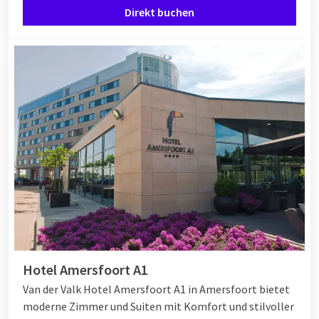
Direkt buchen
Van der Valk mit 7 Personen
Bei Van der Valk finden Sie alles, was Sie für einen
komfortablen Aufenthalt mit 7 Personen benötigen. Unsere
Hotels bieten geräumige Zimmer und Suiten, aber auch
Familienzimmer und Verbindungszimmer für zusätzlichen
Komfort. Für größere Gesellschaften gibt es außerdem Säle,
die für Privatessen oder Gruppenaktivitäten eingerichtet
werden können. Nach einem Tag voller Ausflüge genießen Sie
gemeinsam ein Abendessen im Hotelrestaurant und lassen
den Tag in einer stimmungsvollen Hotelbar ausklingen.
Hotel Amersfoort A1
Van der Valk Hotel Amersfoort A1 in Amersfoort bietet
moderne Zimmer und Suiten mit Komfort und stilvoller