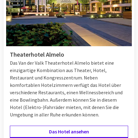
Niederländische Küste
oder in einer Stadt wie
Breda
von
Antwerpen
: es gibt immer ein passendes Reiseziel. Sehen
Sie sich die
mehrtägige Arrangements
en ontdekken Sie, wie
Sie Ihr Wochenende mit 7 Personen optimal nutzen.
Last-Minute-Wochenendtrip mit 7
Theaterhotel Almelo
Personen
Das Van der Valk Theaterhotel Almelo bietet eine
einzigartige Kombination aus Theater, Hotel,
Haben Sie plötzlich ein Wochenende frei mit Freunden oder
Restaurant und Kongresszentrum. Neben
Familie? Dann ist ein
Last-Minute-Wochenende
Weg mit 7
komfortablen Hotelzimmern verfügt das Hotel über
Personen ist eine perfekte Wahl. Dank der vielen Van der Valk
verschiedene Restaurants, einen Wellnessbereich und
Hotels in den Niederlanden und Belgien finden Sie immer
eine Bowlingbahn. Außerdem können Sie in diesem
einen geeigneten Ort, oft auch mit attraktiven Last-Minute-
Hotel (Elektro-)Fahrräder mieten, mit denen Sie die
Rabatten. Ob Sie sich nun für Entspannung im
Umgebung in aller Ruhe erkunden können.
Wellnessbereich, eine Radtour durch die Natur oder einen
Stadtspaziergang entscheiden: ein spontaner Aufenthalt mit
Das Hotel ansehen
7 Personen wird garantiert ein Erfolg.