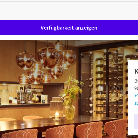
Verfügbarkeit anzeigen
k
K
egt nur 20 Fahrminuten von der Stadt Groningen entfernt.
B
 ist dieses Hotel ein perfekter Ausgangspunkt, wenn Sie
9
h das Hotel nur 20 Minuten von der Stadt entfernt und Sie
+
t erkunden.
z
 können Sie sich vollkommen entspannen. Die Zimmer
er Terrasse
eparate Dusche. Nach einer erholsamen Nacht können Sie
ehmen. Hier finden Sie verschiedene Leckereien für einen
nnen Sie sich gut aufhalten im
Restaurant
, sondern auch für
urant oder an der Bar.