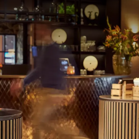
An der Rezeption stehen verschiedene Fahrradroute
entdecken können. In den letzten Jahren hat die Pr
wodurch die Wege gut befahrbar sind. An schönen 
Badesee mit Strand in der Nähe des Hotels gelange