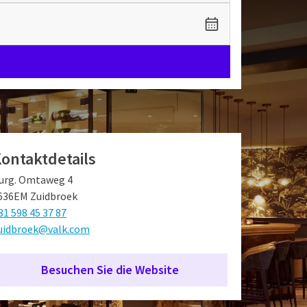
ontaktdetails
urg. Omtaweg 4
636EM Zuidbroek
31 598 45 37 87
uidbroek@valk.com
Besuchen Sie die Website