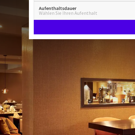
Aufenthaltsdauer
Wählen Sie Ihren Aufenthalt
Hotel Groningen - Zuidbroe
Das Van der Valk Hotel Groningen - Zuidbroek A7 li
Umgeben von schöner Natur und Sehenswürdigkeiten
Kultur und Ruhe suchen. Darüber hinaus befindet sic
können daher alle Richtungen mit Ihrem Aufenthal
Wunderbar übernachten
In den komfortablen und luxuriösen Hotelzimmern
Übernachten in geräumigen Zimmern mit Balkon od
verfügen über eine herrliche Badewanne und eine s
morgens am reichhaltigen Frühstücksbuffet Platz n
Restaurant & Bar
guten Start in den Tag. Nicht nur zum Frühstück kö
Kulinarischen Genuss in unserem gemütlichen Resta