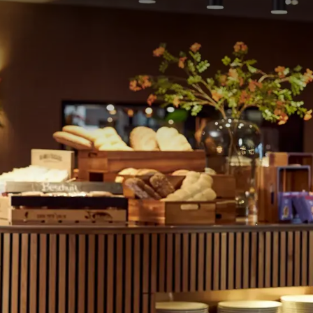
n zur Verfügung, damit Sie den östlichen Teil von Groningen
ovinz in den Ausbau eines Fahrradnetzwerks investiert,
Sommertagen können Sie sogar zu Fuß zu einem herrlichen
n. Entdecken Sie
hier
Weitere touristische Informationen.