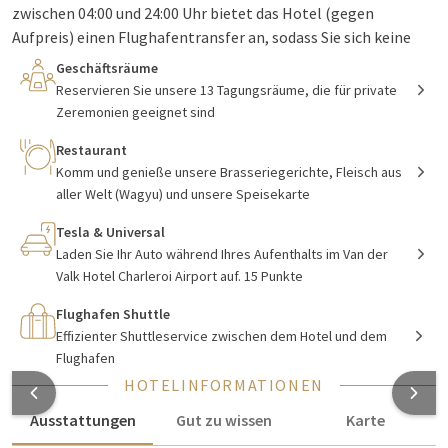
zwischen 04:00 und 24:00 Uhr bietet das Hotel (gegen
Aufpreis) einen Flughafentransfer an, sodass Sie sich keine
Sorgen um Ihren Transport zum oder vom Flughafen machen
Geschäftsräume
müssen.
Reservieren Sie unsere 13 Tagungsräume, die für private
Zeremonien geeignet sind
Restaurant
Schlafen, parken & fliegen
Komm und genieße unsere Brasseriegerichte, Fleisch aus
aller Welt (Wagyu) und unsere Speisekarte
Möchten Sie lieber mit Ihrem eigenen Auto zum Flughafen
fahren? Das ist natürlich auch möglich, und das Hotel hilft
Tesla & Universal
Ihnen gerne dabei, dies so kostengünstig und einfach wie
Laden Sie Ihr Auto während Ihres Aufenthalts im Van der
möglich zu gestalten. Mit dem
Park, Sleep & Fly-Paket
Valk Hotel Charleroi Airport auf. 15 Punkte
übernachten Sie eine Nacht vor Ihrem Flug im Hotel und
Flughafen Shuttle
können am Abreisetag auf dem Parkplatz P3 am Flughafen
Effizienter Shuttleservice zwischen dem Hotel und dem
parken. Hier gilt eine maximale Parkdauer von 10 Tagen. Vom
Flughafen
Parkplatz fährt alle 20 Minuten ein Shuttlebus zum
HOTELINFORMATIONEN
Abflugterminal. Im Van der Valk Arrangement ist auch ein
Fast-Track enthalten, mit dem Sie (ohne aufgegebenes
Ausstattungen
Gut zu wissen
Karte
Gepäck) direkt zu den Sicherheitskontrollen gelangen