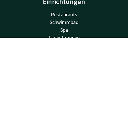
Einrichtungen
Restaurants
Schwimmbad
Spa
Ladestationen
Kostenlos parken
Account
DE
Familienzimmer
Fahrradverleih
Suchen & Buchen
Fitness
Balkon
Tagungsräume
Van der Valk
Häufig gestellte Fragen
Valk Deals
Valk Giftcard
Valk Store