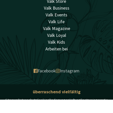
Valk Store
Valk Business
Valk Events
Valk Life
Valk Magazine
Valk Loyal
Valk Kids
Arbeiten bei
Facebook
Instagram
überraschend vielfältig
Sitemap
Datenschutz
Cookies
Bedingungen
Haftung
Bestpreisgarantie
Beschwerden
Account
DE