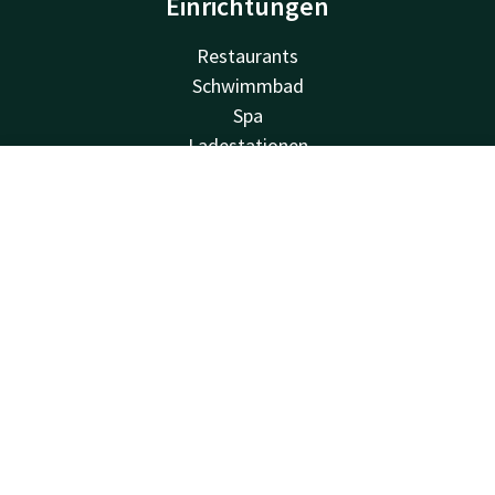
Einrichtungen
Restaurants
Schwimmbad
Spa
Ladestationen
Kostenlos parken
Account
DE
Familienzimmer
Fahrradverleih
Suchen & Buchen
Fitness
Balkon
Tagungsräume
Van der Valk
Häufig gestellte Fragen
Valk Deals
Valk Giftcard
Valk Store