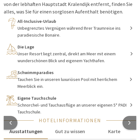
von der lebhaften Hauptstadt Kralendijk entfernt, finden Sie
alles, was Sie für einen sorglosen Aufenthalt benötigen.
Unsere
All-Inclusive-Resort
bietet ein exklusives Erlebnis; mit
All-Inclusive-Urlaub
einem Privatstrand, zwei ruhigen Außenpools, einem
Unbegrenztes Vergnügen während Ihrer Traumreise ins
Yachthafen mit Wassersportarten und Segelbooten sowie
paradiesische Bonaire.
einer PADI 5-Sterne-Tauchschule in einem Resort.
Die Lage
Von abenteuerlichen Bootsfahrten bis hin zu erholsamen
Unser Resort liegt zentral, direkt am Meer mit einem
Tagen in unseren beiden wunderschönen
Außenpools.
Ein
wunderschönen Blick und eigenem Yachthafen.
breites Spektrum an Aktivitäten erwartet Sie alle im Van der
Schwimmparadies
Valk Plaza Resort Bonaire. Egal, ob Sie die atemberaubende
Tauchen Sie in unseren luxuriösen Pool mit herrlichem
Umgebung auf einem Roller oder Auto erkunden oder sich mit
Meerblick ein.
einer entspannenden Massage in unserem Partner-Spa
verwöhnen lassen, jeder Moment in unserem Resort ist für
Eigene Tauchschule
einen perfekten Urlaub konzipiert. Bald können Sie Ihr
Schnorchel- und Tauchausflüge an unserer eigenen 5* PADI
Tauchschule.
Wellnesserlebnis in unserem brandneuen, hochmodernen
Fitnessstudio
und eine 5-Sterne-Wellnessanlage.
HOTELINFORMATIONEN
Ausstattungen
Gut zu wissen
Karte
Ihr Aufenthalt beinhaltet kostenlose Kajak- und
Schnorchelaktivitäten, damit Sie die karibischen Gewässer