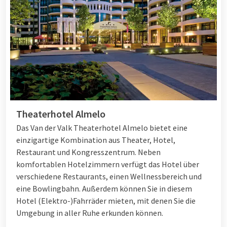
entspannen und erholen? Dann wählen Sie ein Hotel mit
Schwimmbad
und
Wellnesseinrichtungen
. Bei Van der Valk
haben Sie verschiedene Möglichkeiten, das auszuwählen, was
am besten zu Ihrem Wochenendausflug mit Freunden passt!
Wochenendtrip mit 4 Personen
Möchten Sie lieber in einer kleineren Gruppe unterwegs sein,
Theaterhotel Almelo
zum Beispiel mit
3
von
4 Personen
, ein Wochenendausflug?
Das ist auch in einem der Van der Valk Hotels möglich.
Das Van der Valk Theaterhotel Almelo bietet eine
Entdecken Sie zusammen mit Ihrem Partner und Ihrem Kind
einzigartige Kombination aus Theater, Hotel,
oder mit Freunden die Umgebung des ausgewählten Van der
Restaurant und Kongresszentrum. Neben
Valk Hotels. Für ein aktives Wochenende mit 3 oder 4
komfortablen Hotelzimmern verfügt das Hotel über
Freunden sind die belgischen Ardennen ein fantastischer Ort
verschiedene Restaurants, einen Wellnessbereich und
oder ein Ausflug zum
Hotel Antwerpen
order
Liège Sélys.
eine Bowlingbahn. Außerdem können Sie in diesem
Hotel (Elektro-)Fahrräder mieten, mit denen Sie die
Umgebung in aller Ruhe erkunden können.
Pauschalangebote