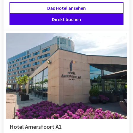
Das Hotel ansehen
Van der Valk Hotels bietet verschiedene
Pakete
an, die perfekt
zu Ihrem Wochenende passen. Sie können Ihr ganzes
Direkt buchen
Wochenende im Hotel verbringen, aber natürlich können Sie
auch alle möglichen Aktivitäten unternehmen. Mehrere
Hotels bieten Pakete in Kombination mit einem
Fahrradverleih
an. Machen Sie eine schöne Fahrradtour zu
zweit und erkunden Sie die Umgebung des Hotels. Oder
buchen Sie ein Paket in Kombination mit einem Besuch in
einem Vergnügungspark oder Zoo. Spaß für alle und alles in
einem Rutsch. Jetzt können Sie ein unbeschwertes
Wochenende genießen!
Hotel Amersfoort A1