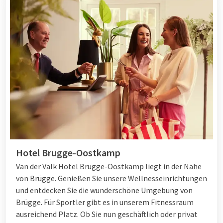
Belgien bietet viele Möglichkeiten.
Arten von Wochenenden in Belgien
Belgien bietet verschiedene Möglichkeiten für ein
Wochenende, je nach Ihren Vorlieben. Sie können die Sonne,
das Meer und den Sand an der belgischen
Küste
genießen, die
Wälder und Hügel der Ardennen erkunden, pulsierende Städte
wie Brüssel, Gent und Antwerpen besuchen oder die reiche
Kultur und Geschichte in Städten wie Brügge und Mechelen
entdecken. Wie auch immer Sie Ihr Wochenende in Belgien
gestalten möchten, die Van der Valk Hotels in Belgien bieten
Hotel Brugge-Oostkamp
für jeden etwas!
Van der Valk Hotel Brugge-Oostkamp liegt in der Nähe
von Brügge. Genießen Sie unsere Wellnesseinrichtungen
und entdecken Sie die wunderschöne Umgebung von
Brügge. Für Sportler gibt es in unserem Fitnessraum
ausreichend Platz. Ob Sie nun geschäftlich oder privat