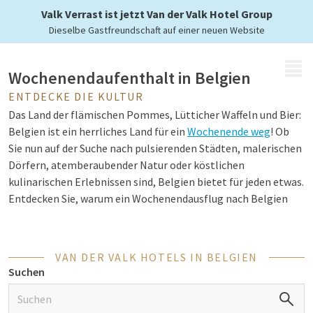
mit Van der Valk
Valk Verrast ist jetzt Van der Valk Hotel Group
Dieselbe Gastfreundschaft auf einer neuen Website
MENÜ
Wochenendaufenthalt in Belgien
ENTDECKE DIE KULTUR
Das Land der flämischen Pommes, Lütticher Waffeln und Bier:
Belgien ist ein herrliches Land für ein
Wochenende weg
! Ob
Sie nun auf der Suche nach pulsierenden Städten, malerischen
Dörfern, atemberaubender Natur oder köstlichen
kulinarischen Erlebnissen sind, Belgien bietet für jeden etwas.
Entdecken Sie, warum ein Wochenendausflug nach Belgien
das perfekte Reiseziel für Ihren nächsten Ausflug ist.
VAN DER VALK HOTELS IN BELGIEN
Tolle Städtereisen in Belgien
Suchen
Belgien ist bekannt für seine charmanten Städte, die sich
perfekt für einen Kurzurlaub eignen. Für ein Wochenende in