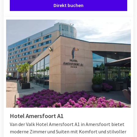
gestalten, wie kostenloses WLAN,
Parkplätze
und
Wellness
-
Direkt buchen
und
Fitnessmöglichkeiten
. Und mit dem freundlichen und
hilfsbereiten Personal, das rund um die Uhr für Sie da ist,
fühlen Sie sich bei Van der Valk sofort wie zu Hause.
Hotel Amersfoort A1
Van der Valk Hotel Amersfoort A1 in Amersfoort bietet
moderne Zimmer und Suiten mit Komfort und stilvoller