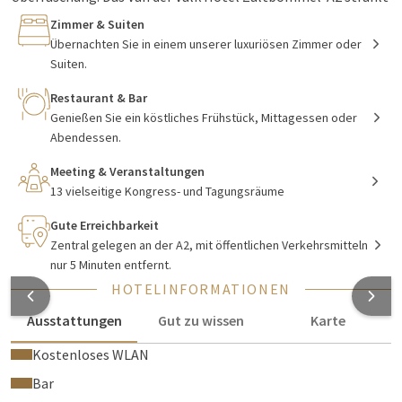
Luxus, Weite und zeitgemäßen Charme aus. Es vermittelt
Zimmer & Suiten
Ihnen das angenehme Gefühl einer komfortablen warmen
Übernachten Sie in einem unserer luxuriösen Zimmer oder
Decke. Wann dürfen wir Sie überraschen?
Suiten.
Restaurant & Bar
Genießen Sie ein köstliches Frühstück, Mittagessen oder
Übernachten
Abendessen.
Entspannen Sie sich in einem der 117 luxuriösen und
Meeting & Veranstaltungen
modernen
Hotelzimmer
. Im Hotel in Zaltbommel
13 vielseitige Kongress- und Tagungsräume
übernachten Sie in wirklich großen Zimmern; von 33m2 in
Gute Erreichbarkeit
unserem modernen Comfortzimmer bis hin zu
Zentral gelegen an der A2, mit öffentlichen Verkehrsmitteln
beeindruckenden 80m2 in der schicken Präsidentensuite! In
nur 5 Minuten entfernt.
Ihrem Hotelzimmer finden Sie eine separate Toilette, einen
HOTELINFORMATIONEN
Sitz- und Schlafbereich. Nutzen Sie während Ihres Aufenthalts
auch kostenlos das hoteleigene Fitnessstudio.
Ausstattungen
Gut zu wissen
Karte
Kostenloses WLAN
Restaurant Salz
Bar