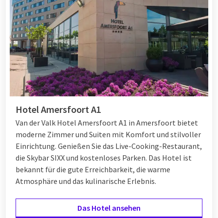
oder eine perfekte Gesichtsbehandlung während eines
kleinen Moments für sich selbst!
Wellness-Wochenende
Wochenendangebote: 3=2
Kennen Sie schon das 3=2 Konzept? Dies ist das ultimative
'Wochenendangebot'. Sie übernachten 3 Nächte in einem Van
Hotel Amersfoort A1
der Valk Hotel, aber Sie zahlen nur für 2! So profitieren Sie von
Van der Valk Hotel Amersfoort A1 in Amersfoort bietet
einem attraktiven Rabatt, wodurch Sie noch mehr Spaß in und
moderne Zimmer und Suiten mit Komfort und stilvoller
um das Hotel haben können. Die meisten Hotels bieten diese
Einrichtung. Genießen Sie das Live-Cooking-Restaurant,
Aktion das ganze Jahr über an, sodass der
3=2 Deal
in jeder
die Skybar SIXX und kostenloses Parken. Das Hotel ist
Saison buchbar ist.
bekannt für die gute Erreichbarkeit, die warme
Atmosphäre und das kulinarische Erlebnis.
Wochenendtrip in einem Hotel in der
Das Hotel ansehen
Nähe von Attraktionen