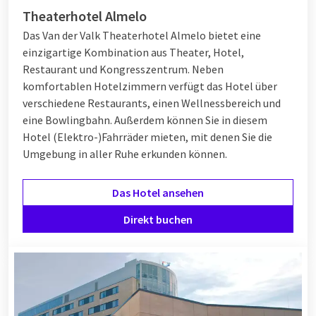
vorbeischauen. Genießen Sie gemeinsam ein gemütliches
Theaterhotel Almelo
Mittagessen oder Aperitif im Hotelrestaurant. Am Abend
Das Van der Valk Theaterhotel Almelo bietet eine
können Sie bei einem köstlichen
Abendessen
genießen! Sie
einzigartige Kombination aus Theater, Hotel,
haben die Wahl zwischen Live Cooking oder à la carte. So
Restaurant und Kongresszentrum. Neben
müssen Sie für ein köstliches Gericht das Hotel gar nicht erst
komfortablen Hotelzimmern verfügt das Hotel über
verlassen! Erfahren Sie mehr über
Kulinarische Verwöhnung
.
verschiedene Restaurants, einen Wellnessbereich und
eine Bowlingbahn. Außerdem können Sie in diesem
Hotel (Elektro-)Fahrräder mieten, mit denen Sie die
Wellness & mehr
Umgebung in aller Ruhe erkunden können.
Haben Sie nach dem Abendessen Lust auf Entspannung im
Wellnessbereich? Dann ist das natürlich möglich. Als Gast
Das Hotel ansehen
nutzen Sie nämlich kostenlos die Fitness- und
Direkt buchen
Wellnesseinrichtungen.
So können Sie während Ihres Wellness-Wochenendes bei Van
der Valk im Pool schwimmen oder in der Sauna entspannen.
Darüber hinaus bieten verschiedene Van der Valk Hotels
zusätzliche Möglichkeiten neben dem Wellnessbereich an.
Entscheiden Sie sich zum Beispiel für eine intensive Massage