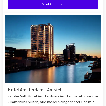
Direkt buchen
Die Van der Valk Hotels sind perfekt gelegen. Viele Hotels
befinden sich nämlich in der Nähe eines
Freizeitparks
, Zoos
oder Naturschutzgebiets. So können Sie auf verschiedenste
Arten Ausflüge machen. Sind Sie beispielsweise begeistert
vom Wandern? Dann können Sie sich für ein Hotel in oder
neben einem Naturschutzgebiet entscheiden, um die
Umgebung zu Fuß zu erkunden. Entdecken Sie alle
Überraschende Van der Valk Hotels & Restaurants
.
Hotel Amsterdam - Amstel
Van der Valk Hotel Amsterdam - Amstel bietet luxuriöse
Zimmer und Suiten, alle modern eingerichtet und mit