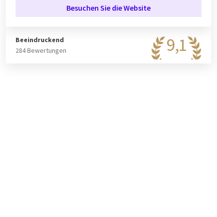
multifunktionale Säle, die sowohl für Tagungen als auch für
Besuchen Sie die Website
Feiern geeignet sind. Diese Räume sind mit modernster
Technik ausgestattet und daher ideal für jeden Anlass. In der
geräumigen Lobby gibt es Platz für einen stimmungsvollen
9,1
Beeindruckend
Empfang mit Kaffee, Tee oder Champagner.
284 Bewertungen
Umfeld
Rund um das Hotel gibt es viel zu erleben. Das Hotel befindet
sich in einer naturreichen Gegend, die sich ideal für
Spaziergänge oder Radtouren eignet. In der Umgebung des
Hotels gibt es verschiedene Golfplätze, auf denen Sie an Ihrer
Golffähigkeiten arbeiten können. Außerdem finden Sie rund
um das Hotel zahlreiche Einkaufsmöglichkeiten und die
Möglichkeit, die kulturreiche Umgebung zu genießen. Kurz
gesagt, im Van der Valk Hotel Melle-Osnabrück ist für jeden
etwas dabei.