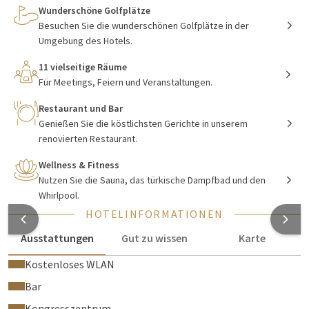
einer Badewanne oder in einigen Fällen einem Whirlpool.
Wunderschöne Golfplätze
Diese Suiten sind ideal, um eine Auszeit zu nehmen und sich
Besuchen Sie die wunderschönen Golfplätze in der
herrlich zu entspannen.
Umgebung des Hotels.
11 vielseitige Räume
Für Meetings, Feiern und Veranstaltungen.
Restaurant Catharina
Restaurant und Bar
Während Ihres Aufenthalts im Hotel Melle-Osnabrück sind Sie
Genießen Sie die köstlichsten Gerichte in unserem
herzlich willkommen im Restaurant 'Catharina' für
renovierten Restaurant.
Frühstück, Mittag- und Abendessen. Die Speisekarte bietet
Wellness & Fitness
köstliche regionale und internationale Gerichte, die Sie
Nutzen Sie die Sauna, das türkische Dampfbad und den
genießen können. Wenn das Wetter schön ist und Sie ein paar
Whirlpool.
Sonnenstrahlen brauchen, können Sie auch bequem im
HOTELINFORMATIONEN
wunderschönen Garten mit Terrasse sitzen. Für den kleinen
Hunger oder einen Drink können Sie in der gemütlichen
Ausstattungen
Gut zu wissen
Karte
Havanna Bar Platz nehmen und einen Aperitif, einen
Kostenloses WLAN
köstlichen Cocktail und kleine Snacks genießen.
Bar
Kongresszentrum