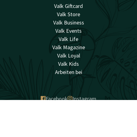
Valk Giftcard
Valk Store
Valk Business
Valk Events
Valk Life
Valk Magazine
Valk Loyal
Valk Kids
Arbeiten bei
Facebook
Instagram
Account
DE
überraschend vielfältig
Suchen & Buchen
Sitemap
Datenschutz
Cookies
Bedingungen
Haftung
Bestpreisgarantie