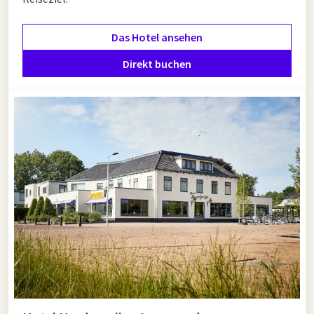
Kornwerderzand. Ein längerer Aufenthalt bietet Ihnen zudem
die Möglichkeit, die Einrichtungen des Hotels optimal zu
Das Hotel ansehen
genießen, wie Wellness, ein umfangreiches Frühstücksbuffet
und einen kulinarischen Abend im Restaurant. Entdecken Sie
Direkt buchen
unsere
mehrtägige Hotelarrangements
in Friesland.
Last-Minute-Wochenende weg Friesland
Spontan ein paar Tage frei? Lassen Sie sich von einem Last-
Minute-Wochenende in Friesland überraschen. Van der Valk
bietet regelmäßig attraktive
Last-Minute-Angebote in
Friesland
, inklusive Übernachtung, Frühstück und manchmal
sogar Abendessenarrangements. Dank der ruhigen Lage
unserer Hotels sind Sie im Handumdrehen in der Natur oder
auf dem Wasser, aber auch in Reichweite pulsierender Städte
wie Leeuwarden, Dokkum oder Heerenveen. Ein Last-Minute-
Aufenthalt muss nicht hastig oder unvorbereitet sein: Unsere
Rezeptionisten geben Ihnen gerne Tipps für schöne Ausflüge