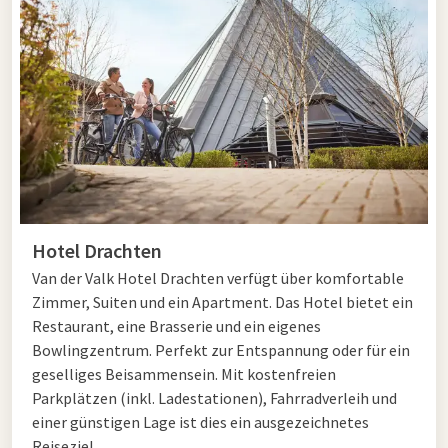
Abendessen und beenden Sie den Tag in einem luxuriösen
Hotelzimmer. So wird Ihr Wochenende in Friesland nicht nur
erholsam, sondern auch unvergesslich. Alle ansehen
Friesland
Arrangements
bij Van der Valk.
Langes Wochenende in Friesland
Haben Sie die Möglichkeit, ein paar Tage länger wegzufahren?
Dann ist ein langes Wochenende in Friesland eine
ausgezeichnete Wahl. Mit drei oder vier Tagen haben Sie
Hotel Drachten
ausreichend Zeit, die Provinz wirklich zu entdecken. Beginnen
Van der Valk Hotel Drachten verfügt über komfortable
Sie Ihren Aufenthalt mit einer entspannten Fahrradtour durch
Zimmer, Suiten und ein Apartment. Das Hotel bietet ein
das friesische Seenland oder besuchen Sie eine der Elfstädte,
Restaurant, eine Brasserie und ein eigenes
wie Sneek, Hindeloopen oder Sloten. Die historischen
Bowlingzentrum. Perfekt zur Entspannung oder für ein
Innenstädte sind reich an Kultur, Geschäften und gemütlichen
geselliges Beisammensein. Mit kostenfreien
Terrassen. Auch für Familien gibt es viel zu erleben: von einem
Parkplätzen (inkl. Ladestationen), Fahrradverleih und
Tagesausflug in den
AquaZoo in Leeuwarden
bis zu einem
einer günstigen Lage ist dies ein ausgezeichnetes
abenteuerlichen Besuch des Kazemattenmuseums bei
Reiseziel.