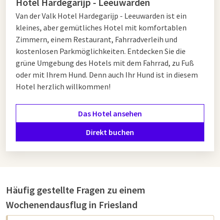
Hotel Hardegarijp - Leeuwarden
in der Umgebung. Packen Sie Ihre Koffer und lassen Sie den
Van der Valk Hotel Hardegarijp - Leeuwarden ist ein
Alltag für eine Weile hinter sich. Ein spontanes Wochenende
kleines, aber gemütliches Hotel mit komfortablen
in Friesland kann genau das sein, was Sie brauchen, um wieder
Zimmern, einem Restaurant, Fahrradverleih und
Energie zu tanken.
kostenlosen Parkmöglichkeiten. Entdecken Sie die
grüne Umgebung des Hotels mit dem Fahrrad, zu Fuß
Van der Valk in Friesland
oder mit Ihrem Hund. Denn auch Ihr Hund ist in diesem
Hotel herzlich willkommen!
Für einen komfortablen und vielseitigen Aufenthalt in
Friesland entscheiden Sie sich natürlich für Van der Valk. In
Das Hotel ansehen
dieser Provinz finden Sie mehrere Hotels, die perfekt für
einen Wochenendausflug geeignet sind, sowohl für Paare als
Direkt buchen
auch für Familien. Jedes Hotel bietet geräumige Zimmer,
moderne Annehmlichkeiten und ein Restaurant mit
abwechslungsreicher Speisekarte. Einige teilnehmende
Standorte sind:
Häufig gestellte Fragen zu einem
Van der Valk Hotel Drachten
– Zentral gelegen zwischen
Wochenendausflug in Friesland
Naturgebieten und Städten wie Groningen und
Leeuwarden.