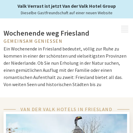
der Niederlande
Valk Verrast ist jetzt Van der Valk Hotel Group
Dieselbe Gastfreundschaft auf einer neuen Website
MENÜ
Wochenende weg Friesland
GEMEINSAM GENIESSEN
Ein Wochenende in Friesland bedeutet, völlig zur Ruhe zu
kommen in einer der schönsten und vielseitigsten Provinzen
der Niederlande. Ob Sie nun Erholung in der Natur suchen,
einen gemütlichen Ausflug mit der Familie oder einen
romantischen Aufenthalt zu zweit: Friesland bietet all das.
Von weiten Seen und historischen Städten bis zu
stimmungsvollen Dörfern und einzigartigen Museen — diese
Provinz überrascht bei jedem Besuch. Bei Van der Valk
genießen Sie einen komfortablen Aufenthalt in günstiger
VAN DER VALK HOTELS IN FRIESLAND
Lage, sodass Sie das Beste aus Ihrem Wochenende
herausholen können. Kombinieren Sie einen frischen
Spaziergang an den friesischen Seen mit einem kulinarischen