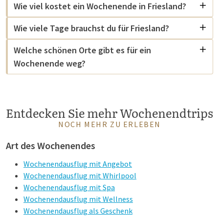
Wie viel kostet ein Wochenende in Friesland?
Van der Valk Hotel Hardegarijp – Leeuwarden
– Kleines
Hotel mit persönlichem Service, in der Nähe von
Wie viele Tage brauchst du für Friesland?
Leeuwarden und dem Nationalpark De Alde Feanen.
Welche schönen Orte gibt es für ein
Alle Hotels sind mit dem Auto ausgezeichnet erreichbar und
Wochenende weg?
bieten kostenlose Parkmöglichkeiten. Dank der Kombination
aus Gastfreundschaft, Komfort und einer wunderschönen
Umgebung ist Van der Valk die ideale Wahl für Ihren
Wochenendausflug in Friesland.
Entdecken Sie mehr Wochenendtrips
NOCH MEHR ZU ERLEBEN
Art des Wochenendes
Wochenendausflug mit Angebot
Wochenendausflug mit Whirlpool
Wochenendausflug mit Spa
Wochenendausflug mit Wellness
Wochenendausflug als Geschenk