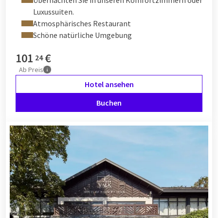
Luxussuiten.
Atmosphärisches Restaurant
Schöne natürliche Umgebung
101
€
24
Ab
Preis
Hotel ansehen
Buchen