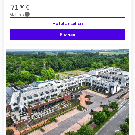
71
€
80
Ab
Preis
Hotel ansehen
Buchen