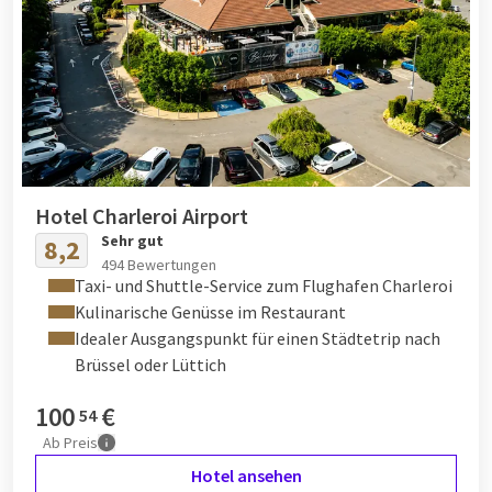
Hotel Charleroi Airport
Sehr gut
8,2
494 Bewertungen
Taxi- und Shuttle-Service zum Flughafen Charleroi
Kulinarische Genüsse im Restaurant
Idealer Ausgangspunkt für einen Städtetrip nach
Brüssel oder Lüttich
100
€
54
Ab
Preis
Hotel ansehen