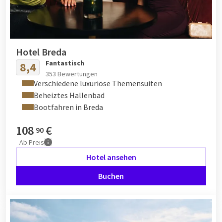
Hotel Breda
Fantastisch
8,4
353 Bewertungen
Verschiedene luxuriöse Themensuiten
Beheiztes Hallenbad
Bootfahren in Breda
108
€
90
Ab
Preis
Hotel ansehen
Buchen