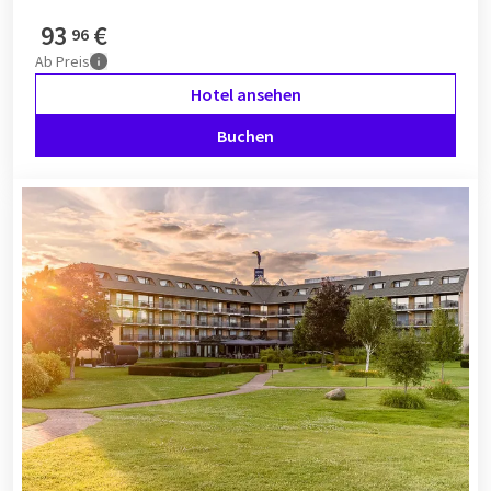
93
€
96
Ab
Preis
Hotel ansehen
Buchen