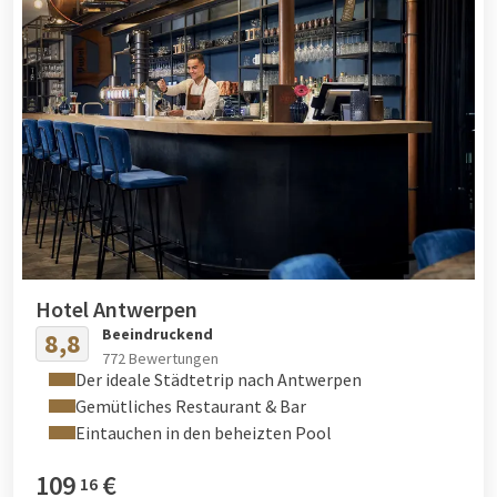
Hotel Antwerpen
Beeindruckend
8,8
772 Bewertungen
Der ideale Städtetrip nach Antwerpen
Gemütliches Restaurant & Bar
Eintauchen in den beheizten Pool
109
€
16