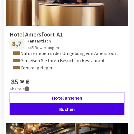
Hotelwebsite zu besuchen, um die aktuellsten Informationen
zu erhalten.
Hotel Amersfoort-A1
Fantastisch
8,7
445 Bewertungen
Natur erleben in der Umgebung von Amersfoort
Genießen Sie Ihren Besuch im Restaurant
Zentral gelegen
85
€
06
Ab
Preis
Hotel ansehen
Buchen