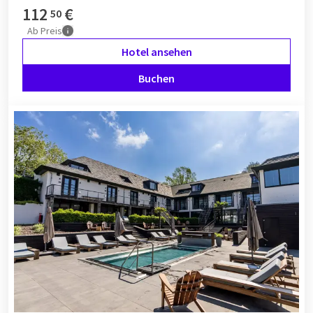
112
€
50
Ab
Preis
Hotel ansehen
Buchen