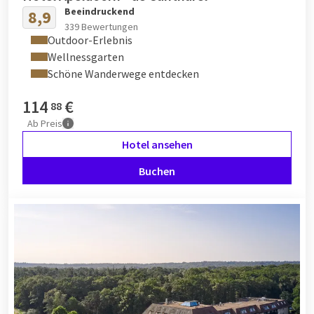
Beeindruckend
8,9
339 Bewertungen
Outdoor-Erlebnis
Wellnessgarten
Schöne Wanderwege entdecken
114
€
88
Ab
Preis
Hotel ansehen
Buchen