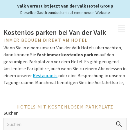
Van der Valk Hotels
Valk Verrast ist jetzt Van der Valk Hotel Group
Dieselbe Gastfreundschaft auf einer neuen Website
MENÜ
Kostenlos parken bei Van der Valk
IMMER BEQUEM DIREKT AM HOTEL
Wenn Sie in einem unserer Van der Valk Hotels übernachten,
dann können Sie
fast immer
kostenlos parken
auf den
geräumigen Parkplätzen vor dem Hotel. Es gibt genügend
kostenlose Parkplätze, auch wenn Sie zu einem Abendessen in
einem unserer
Restaurants
oder eine Besprechung in unseren
Tagungsraüme. Manchmal benötigen Sie eine Ausfahrtkarte,
die Sie an der Rezeption erhalten.
HOTELS MIT KOSTENLOSEM PARKPLATZ
Hotels mit Ladesäule
Suchen
An jedes Fahrzeug ist gedacht, neben Ihrem Auto ist auch
Platz für Ihren Bus oder Ihr Fahrrad. Und weil wir bei Van der