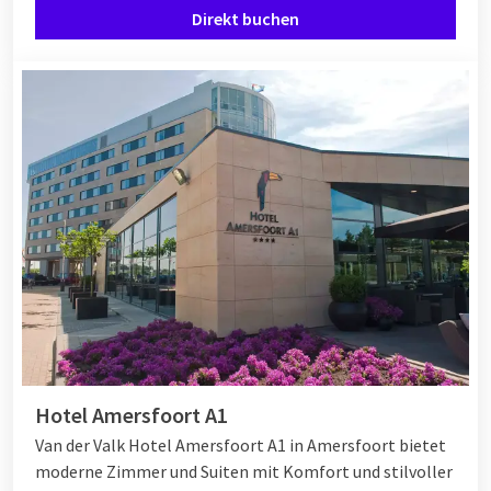
Direkt buchen
Langes Wochenende weg zu Pfingsten
Zu Pfingsten haben Sie oft drei Tage Zeit, um etwas Schönes
zu unternehmen. Dies macht es ideal für ein langes
Wochenende weg. Wählen Sie zum Beispiel einen
Naturaufenthalt auf der Veluwe oder in Limburg, wo Sie
Spaziergänge und Radtouren in der frischen Luft genießen.
Oder machen Sie eine Städtereise nach Antwerpen, Breda oder
Leeuwarden und entdecken Sie die reiche Kultur und
Gastronomie. Während eines langen Wochenendes oder
einer
Nacht weg
bei Van der Valk haben Sie die Zeit, sowohl im
Hotel zu entspannen als auch Ausflüge in die Umgebung zu
machen.
Hotel Amersfoort A1
Van der Valk Hotel Amersfoort A1 in Amersfoort bietet
moderne Zimmer und Suiten mit Komfort und stilvoller