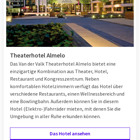
Einrichtungen
im Hotel. Gehen Sie zum Beispiel
wandern
oder
radfahren
durch die Wälder oder am Strand entlang.
Anschließend können Sie ein Pfingstdinner im Restaurant
genießen. Möchten Sie lieber das
Live Cooking Buffet
wählen?
Auch das ist möglich! Hier werden die leckersten Gerichte à la
minute für Sie zubereitet. Sie haben verschiedene Optionen
aus komfortablen Hotelzimmern oder Suiten. Die Zimmer bei
Theaterhotel Almelo
Van der Valk sind stimmungsvoll eingerichtet und mit allem
Das Van der Valk Theaterhotel Almelo bietet eine
Komfort ausgestattet für einen optimalen Aufenthalt.
einzigartige Kombination aus Theater, Hotel,
Möchten Sie gerne die
Wellness
oder das
Schwimmbad
Restaurant und Kongresszentrum. Neben
nutzen? Dann gibt es verschiedene Hotels, in denen dies
komfortablen Hotelzimmern verfügt das Hotel über
möglich ist. Entspannen Sie in der Sauna oder tauchen Sie in
verschiedene Restaurants, einen Wellnessbereich und
das herrliche Wasser ein. Anschließend können Sie sich in
eine Bowlingbahn. Außerdem können Sie in diesem
Ihrem komfortablen Hotelzimmer entspannen. Was halten
Hotel (Elektro-)Fahrräder mieten, mit denen Sie die
Sie von einem späten Aufstehen am Morgen? Zu Pfingsten
Umgebung in aller Ruhe erkunden können.
können Sie später zu einem köstlichen Brunch einsteigen.
Kurz gesagt, ein Pfingstwochenende bei Van der Valk ist
optimaler Genuss!
Das Hotel ansehen