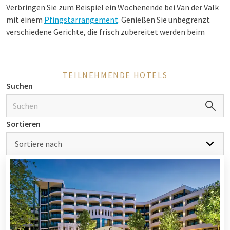
Verbringen Sie zum Beispiel ein Wochenende bei Van der Valk
mit einem
Pfingstarrangement
. Genießen Sie unbegrenzt
verschiedene Gerichte, die frisch zubereitet werden beim
Pfingstfrühstück
,
Brunch
oder
Abendbuffet
. Natürlich können
Sie auch zusammen mit den Kindern ein großes Fest daraus
machen. Es werden von den Hotels lustige Aktivitäten
TEILNEHMENDE HOTELS
organisiert. Zudem gibt es verschiedene Hotels, die über
Suchen
Familienzimmer
oder Zimmer mit einer Verbindungstür
verfügen. So haben Sie bei Van der Valk genug Gründe, um
zusammen oder mit der Familie ein Wochenende weg zu
Sortieren
Pfingsten zu genießen.
Sortiere nach
Wochenende weg zu Pfingsten
Wollen Sie zu Pfingsten gerne herauskommen? Dann ist Van
der Valk die perfekte Wahl! Genießen Sie den frühen Frühling
voll mit wunderschöner Blüte und grünen Flächen. Verbringen
Sie ein Wochenende lang in Luxus und nutzen Sie die