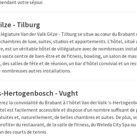
pendant votre séjour.
stallations supplémentaires telles qu'une piscine,
bien-être
ou sall
nfort et complétez votre week-end en Brabant. Grâce aux différe
a toujours un hôtel qui correspond parfaitement à vos plans. Par ex
ilze - Tilburg
plorer la ville conviviale et est
Van der Valk Cuijk – Nimègue
la base
llégiature
Van der Valk Gilze - Tilburg se situe au cœur du Brabant
ureux de la nature.
 chambres de luxe, suites, studios et appartements. L'hôtel, situé 
page tous les hôtels et découvrez lequel vous convient le mieux !
re, est un véritable hôtel de villégiature avec de nombreuses insta
n vaste centre de bien-être et de fitness, bowling, un salon de ma
, des salles de fête et de réunion, un bar d'hôtel convivial et un re
e nombreuses autres installations.
's-Hertogenbosch - Vught
rez la convivialité du Brabant à l'hôtel Van der Valk 's-Hertogenb
tel est facilement accessible et dispose d'un nombre suffisant de 
tuites et, naturellement, de belles chambres et suites. De plus, v
profiter du restaurant, de la salle de fitness, du Weleda City Spa ou
'un des courts de tennis.