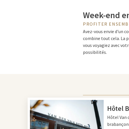
Week-end e
PROFITER ENSEMB
Avez-vous envie d'un co
combine tout cela. La p
vous voyagiez avec votr
possibilités.
Que faire en
Pendant un week-end en 
des villes comme
Eindh
bâtiments historiques 
Hôtel 
la découverte des Loons
Hôtel
Van d
vélo et la randonnée à t
brabançonn
Il y a aussi suffisammen