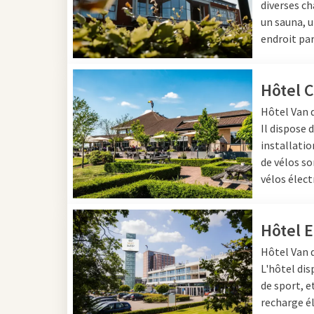
diverses ch
En bref, qui se demand
un sauna, u
endroit par
Week-end au
Hôtel C
Un week-end en Noord-Bra
Hôtel
Van 
bourgondien dont la rég
Il dispose 
dans l'un des nombreux 
installatio
romantique, une sortie
de vélos so
parfait de détente et 
vélos élect
idéalement situé, afin 
Hôtel 
Van der Valk
Hôtel
Van 
L'hôtel dis
Souhaitez-vous passer 
de sport, e
Brabant est un excellen
recharge él
convivial, où vous pouv