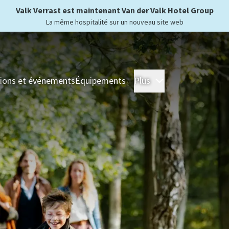
Valk Verrast est maintenant Van der Valk Hotel Group
La même hospitalité sur un nouveau site web
ions et événements
Équipements
Plus
Hôtels
Séjour
For