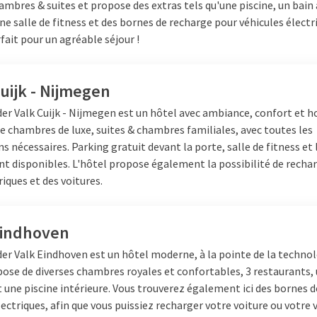
ambres & suites et propose des extras tels qu'une piscine, un bain
e
que faire au Brabant,
n'a pas à s'ennuyer une seconde.
ne salle de fitness et des bornes de recharge pour véhicules électr
fait pour un agréable séjour !
 Brabant-Septentrional
uijk - Nijmegen
bant signifie profiter de l'hospitalité, de la bonne cuisine et de 
der Valk Cuijk - Nijmegen est un hôtel avec ambiance, confort et ho
ion est si réputée. Combinez une journée riche en excursions avec
de chambres de luxe, suites & chambres familiales, avec toutes les
restaurants et goûtez la cuisine brabançonne. Que vous choisissie
ns nécessaires. Parking gratuit devant la porte, salle de fitness et
 en famille ou un séjour gastronomique : en Noord-Brabant vous 
nt disponibles. L'hôtel propose également la possibilité de recha
d'expériences. Pour un véritable week-end complet en Noord-Braban
riques et des voitures.
de pouvoir découvrir facilement les plus beaux endroits de la provin
Eindhoven
 Brabant
der Valk Eindhoven est un hôtel moderne, à la pointe de la technol
pose de diverses chambres royales et confortables, 3 restaurants, 
la nuit confortablement en Brabant pendant votre week-end ? Alor
t une piscine intérieure. Vous trouverez également ici des bornes d
t choix. Les différents établissements disposent d'un restaurant é
ectriques, afin que vous puissiez recharger votre voiture ou votre 
ez profiter d'un petit-déjeuner copieux, d'un déjeuner ou d'un dîn