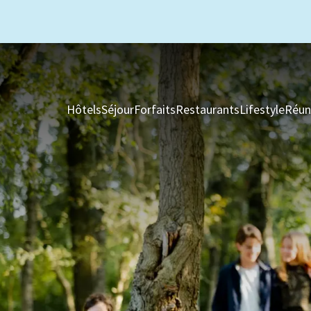
Hôtels
Séjour
Forfaits
Restaurants
Lifestyle
Réun