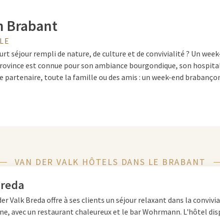
n Brabant
LE
urt séjour rempli de nature, de culture et de convivialité ? Un wee
rovince est connue pour son ambiance bourgondique, son hospitali
e partenaire, toute la famille ou des amis : un week-end brabanç
 Brabant
Brabant, il y a énormément de choses à découvrir. Aimez-vous la c
VAN DER VALK HÔTELS DANS LE BRABANT
oven
,
Breda
de
Bois-le-Duc
, où vous pouvez pleinement profiter d
et des rues commerçantes animées. Êtes-vous un amoureux de la n
Breda
e en Drunense Duinen ou du Parc national De Biesbosch. Plutôt qu
er Valk Breda offre à ses clients un séjour relaxant dans la convivia
ravers les forêts et le long des rivières comptent parmi les activit
e, avec un restaurant chaleureux et le bar Wohrmann. L'hôtel dis
t à faire pour la famille. Pensez à une journée à l'Efteling ou au S