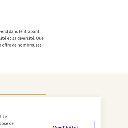
k-end dans le Brabant
té et sa diversité. Que
on offre de nombreuses
ulture ? Visitez alors
es musées, des
ature ? Partez donc à
elque chose d'actif
?
Le
lité
és les plus populaires.
pose de
afaripark Beekse Bergen.
Voir l'hôtel