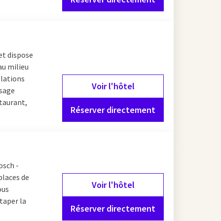
e de fitness. Ainsi, vous
ntes implantations
emple,
Van der Valk Breda
 idéale pour les
 et dispose
au milieu
llations
Voir l'hôtel
ssage
staurant,
Réserver directement
osch -
places de
Voir l'hôtel
ous
 taper la
Réserver directement