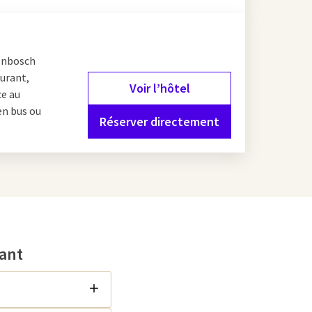
genbosch
aurant,
Voir l’hôtel
ce au
en bus ou
Réserver directement
ant