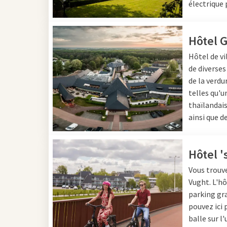
électrique 
offrent en outre des in
combinez détente et co
dans la province, il y 
Hôtel G
parfait pour qui veut ex
Hôtel de vi
randonneurs et les amo
de diverses
Consultez en bas de la 
de la verdu
telles qu'u
thaïlandais
ainsi que d
Hôtel 
Vous trouve
Vught. L'hô
parking gra
pouvez ici 
balle sur l