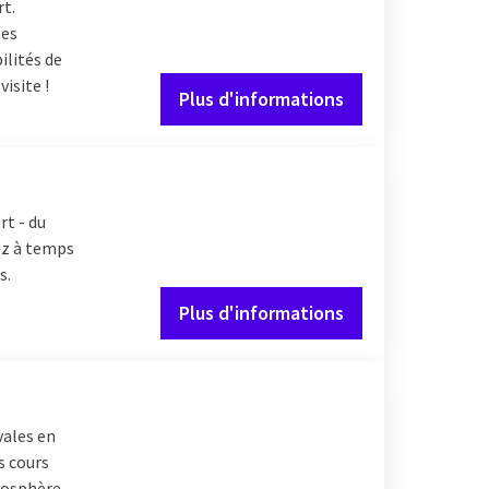
rt.
les
ilités de
isite !
Plus d'informations
rt - du
ez à temps
s.
Plus d'informations
vales en
s cours
mosphère