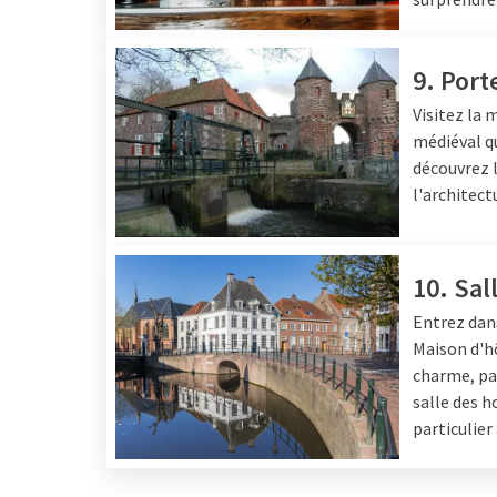
9. Por
Visitez la
médiéval qu
découvrez 
l'architect
10. Sa
Entrez dan
Maison d'hô
charme, par
salle des 
particulier 