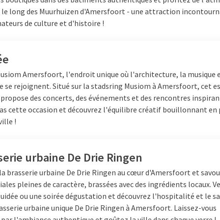
le long des Muurhuizen d'Amersfoort - une attraction incontourn
ateurs de culture et d'histoire !
ée
Musiom Amersfoort, l'endroit unique où l'architecture, la musique 
e se rejoignent. Situé sur la stadsring Musiom à Amersfoort, cet e
 propose des concerts, des événements et des rencontres inspiran
 cette occasion et découvrez l'équilibre créatif bouillonnant en 
ille !
serie urbaine De Drie Ringen
la brasserie urbaine De Drie Ringen au cœur d'Amersfoort et savou
iales pleines de caractère, brassées avec des ingrédients locaux. 
guidée ou une soirée dégustation et découvrez l'hospitalité et le sa
asserie urbaine unique De Drie Ringen à Amersfoort. Laissez-vous
par l'ambiance authentique et goûtez la ville dans chaque verre !