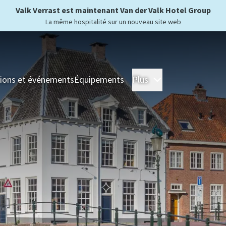
Valk Verrast est maintenant Van der Valk Hotel Group
La même hospitalité sur un nouveau site web
ions et événements
Équipements
Plus
Hôtels
Séjour
For