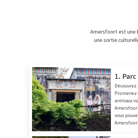
Amersfoort est une be
une sortie culturel
1. Parc
Découvrez 
Promenez-v
animaux via
Amersfoort
vous pouvez
Amersfoort 